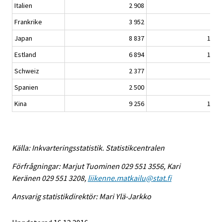
Italien
2 908
6 3
Frankrike
3 952
8 0
Japan
8 837
17 0
Estland
6 894
15 3
Schweiz
2 377
4 8
Spanien
2 500
5 2
Kina
9 256
14 8
Källa: Inkvarteringsstatistik. Statistikcentralen
Förfrågningar: Marjut Tuominen 029 551 3556, Kari
Keränen 029 551 3208,
liikenne.matkailu@stat.fi
Ansvarig statistikdirektör: Mari Ylä-Jarkko