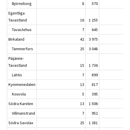
Björneborg
8
570
Egentliga
Tavastland
16
1 255
Tavastehus
7
645
Birkaland
42
3 975
Tammerfors
25
3 048
Päijänne-
Tavastland
15
1 736
Lahtis
7
899
Kymmenedalen
13
817
Kouvola
5
395
Södra Karelen
13
1 506
Villmanstrand
7
952
Södra Savolax
25
1 381