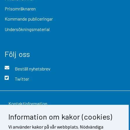
Prisomräknaren
Kommande publiceringar
Undersökningsmaterial
Följ oss
Beställ nyhetsbrev
Twitter
Kontaktinformation
Information om kakor (cookies)
Respons
Vi använder kakor på vår webbplats. Nödvändiga
Användarvillkor