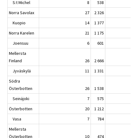
S:t Michel
8
538
Norra Savolax
27
2 326
Kuopio
14
1 377
Norra Karelen
21
1 175
Joensuu
6
601
Mellersta
Finland
26
2 666
Jyväskylä
11
1 331
Södra
Österbotten
26
1 538
Seinäjoki
7
575
Österbotten
20
1 212
Vasa
7
784
Mellersta
Österbotten
10
474