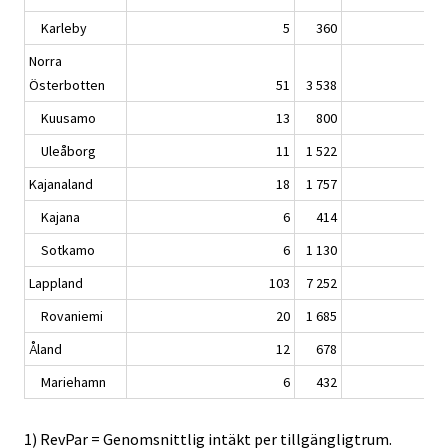
Karleby
5
360
Norra
Österbotten
51
3 538
Kuusamo
13
800
Uleåborg
11
1 522
Kajanaland
18
1 757
Kajana
6
414
Sotkamo
6
1 130
Lappland
103
7 252
Rovaniemi
20
1 685
Åland
12
678
Mariehamn
6
432
1) RevPar = Genomsnittlig intäkt per tillgängligtrum.