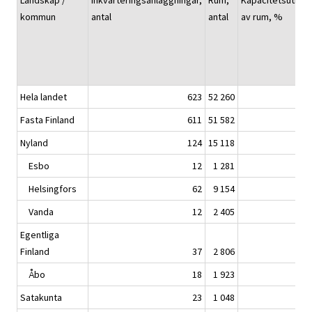
Landskap /
Inkvarteringsanläggningar,
Rum,
Kapacitetsutnyt
kommun
antal
antal
av rum, %
Hela landet
623
52 260
Fasta Finland
611
51 582
Nyland
124
15 118
Esbo
12
1 281
Helsingfors
62
9 154
Vanda
12
2 405
Egentliga
Finland
37
2 806
Åbo
18
1 923
Satakunta
23
1 048