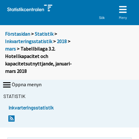
Meny
Sök
Förstasidan
>
Statistik
>
Inkvarteringsstatistik
>
2018
>
mars
> Tabellbilaga 3.2.
Hotellkapacitet och
kapacitetsutnyttjande, januari-
mars 2018
Öppna menyn
STATISTIK
Inkvarteringsstatistik