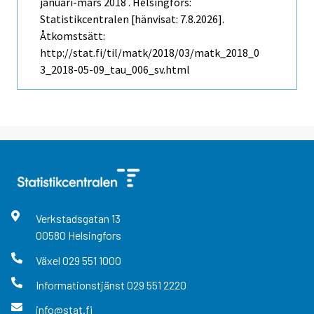
januari-mars 2018 . Helsingfors:
Statistikcentralen [hänvisat: 7.8.2026].
Åtkomstsätt:
http://stat.fi/til/matk/2018/03/matk_2018_0
3_2018-05-09_tau_006_sv.html
Verkstadsgatan
13
00580
Helsingfors
Växel
029 551 1000
Informationstjänst
029 551 2220
info@stat.fi