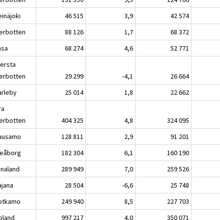
näjoki
46 515
3,9
42 574
erbotten
88 126
1,7
68 372
sa
68 274
4,6
52 771
lersta
erbotten
29 299
-4,1
26 664
rleby
25 014
1,8
22 662
ra
erbotten
404 325
4,8
324 095
usamo
128 811
2,9
91 201
eåborg
182 304
6,1
160 190
analand
289 949
7,0
259 526
jana
28 504
-6,6
25 748
tkamo
249 940
8,5
227 703
pland
997 217
4,0
350 071