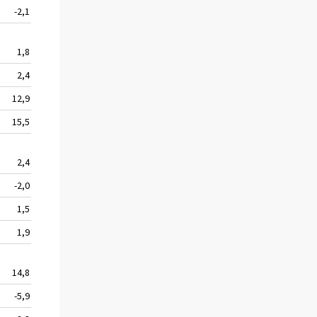
-2,1
106 929
6,1
1,8
49 638
-2,1
2,4
39 026
10,9
12,9
14 778
-28,5
15,5
7 470
-11,8
2,4
9 116
-3,5
-2,0
4 928
-12,8
1,5
57 265
23,2
1,9
52 770
24,4
14,8
28 763
-23,1
-5,9
24 165
10,3