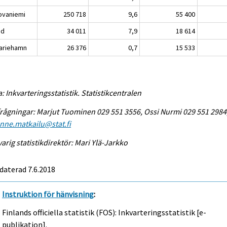
vaniemi
250 718
9,6
55 400
nd
34 011
7,9
18 614
riehamn
26 376
0,7
15 533
a: Inkvarteringsstatistik. Statistikcentralen
rågningar: Marjut Tuominen 029 551 3556, Ossi Nurmi 029 551 2984
enne.matkailu@stat.fi
arig statistikdirektör: Mari Ylä-Jarkko
daterad 7.6.2018
Instruktion för hänvisning
:
Finlands officiella statistik (FOS): Inkvarteringsstatistik [e-
publikation].