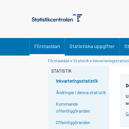
Förstasidan
Statistiska uppgifter
St
Förstasidan
>
Statistik
>
Inkvarteringsstatist
STATISTIK
Inkvarteringsstatistik
D
Ändringar i denna statistik
U
w
Kommande
offentliggöranden
G
Offentliggöranden