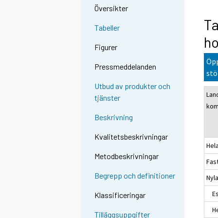
Översikter
Ta
Tabeller
ho
Figurer
Öpp
Pressmeddelanden
stö
Utbud av produkter och
Lan
tjänster
ko
Beskrivning
Kvalitetsbeskrivningar
Hel
Metodbeskrivningar
Fas
Begrepp och definitioner
Nyl
Es
Klassificeringar
Hel
Tilläggsuppgifter