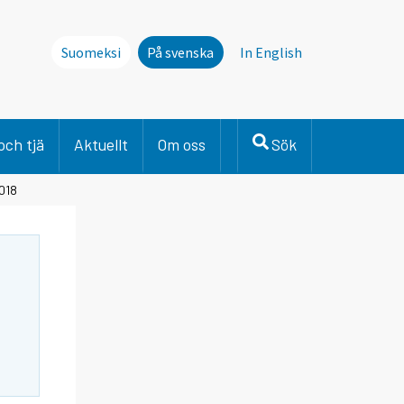
Suomeksi
På svenska
In English
och tjä
Aktuellt
Om oss
Sök
2018