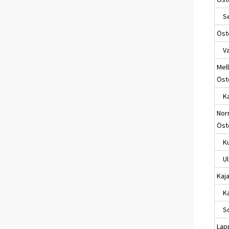
Sei
Öst
Va
Mel
Öst
Ka
Nor
Öst
Ku
Ul
Kaj
Ka
So
Lap