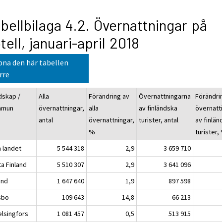
bellbilaga 4.2. Övernattningar på
tell, januari-april 2018
na den här tabellen
rre
dskap /
Alla
Förändring av
Övernattningarna
Förändri
mmun
övernattningar,
alla
av finländska
övernatt
antal
övernattningar,
turister, antal
av finlä
%
turister,
a landet
5 544 318
2,9
3 659 710
ta Finland
5 510 307
2,9
3 641 096
and
1 647 640
1,9
897 598
bo
109 643
14,8
66 213
singfors
1 081 457
0,5
513 915