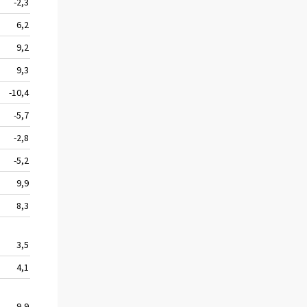
-2,3
11 331
-18,3
6,2
4 068
-29,6
9,2
59 447
-4,7
9,3
28 396
-3,7
-10,4
12 725
-16,4
-5,7
6 148
-27,2
-2,8
24 105
7,3
-5,2
17 166
12,9
9,9
16 931
10,9
8,3
11 953
4,0
3,5
48 038
3,9
4,1
19 839
0,3
9,9
6 844
3,9