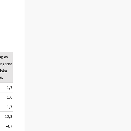
ng av
Övernattningarna
Förändring av
ingarna
av utländska
övernattingarna
ndska
turister, antal
av utländska
 %
turister, %
1,7
1 884 608
5,4
1,6
1 869 211
5,5
-1,7
750 042
6,6
12,8
43 430
18,0
-4,7
567 542
5,7