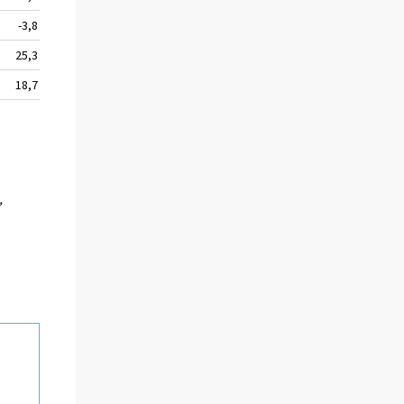
-3,8
195 318
14,2
25,3
15 397
-7,6
18,7
10 843
-17,3
,