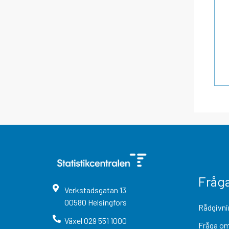
Fråg
Verkstadsgatan
13
00580
Helsingfors
Rådgivni
Växel
029 551 1000
Fråga om