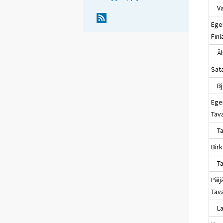
Va
Ege
Fin
Å
Sat
Bj
Ege
Tav
Ta
Bir
Ta
Päij
Tav
Lah