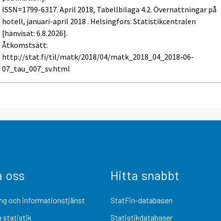
ISSN=1799-6317.
April
2018, Tabellbilaga 4.2. Övernattningar på
hotell, januari-april 2018 . Helsingfors: Statistikcentralen
[hänvisat: 6.8.2026].
Åtkomstsätt:
http://stat.fi/til/matk/2018/04/matk_2018_04_2018-06-
07_tau_007_sv.html
a oss
Hitta snabbt
ng och informationstjänst
StatFin-databasen
 statistik
Statistikdatabaser