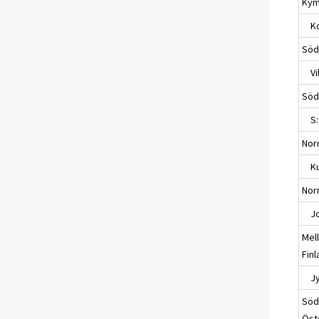
Kym
Ko
Söd
Vil
Söd
S:t
Nor
Ku
Nor
Jo
Mel
Fin
Jyv
Söd
Öst