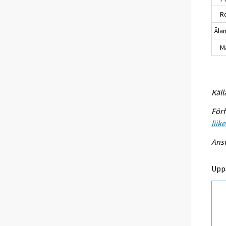
Ro
Åla
Ma
Käll
Förf
liik
Ansv
Upp