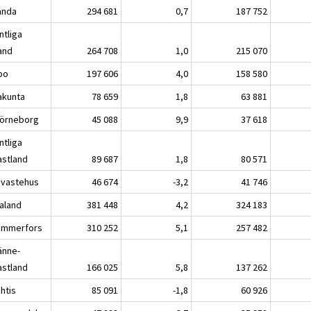
nda
294 681
0,7
187 752
ntliga
land
264 708
1,0
215 070
bo
197 606
4,0
158 580
akunta
78 659
1,8
63 881
örneborg
45 088
9,9
37 618
ntliga
astland
89 687
1,8
80 571
vastehus
46 674
-3,2
41 746
kaland
381 448
4,2
324 183
mmerfors
310 252
5,1
257 482
änne-
astland
166 025
5,8
137 262
tis
85 091
-1,8
60 926