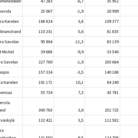
menedalen
47 283
-6,7
35 952
uvola
25 067
-1,9
20 999
ra Karelen
168 824
3,8
109 377
lmanstrand
110 231
5,6
81 835
ra Savolax
95 864
-11,3
83 139
 Michel
39 688
-9,9
33 540
ra Savolax
227 769
-1,9
203 664
opio
157 334
-3,5
140 168
ra Karelen
101 171
10,1
84 240
ensuu
55 734
7,3
43 781
lersta
land
300 763
3,6
252 725
äskylä
132 421
3,5
112 582
ra
erbotten
131 550
9,5
124 706