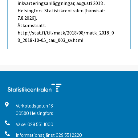
inkvarteringsanläggningar, augusti 2018 .
Helsingfors: Statistikcentralen [hänvisat:
7.8.2026].
Åtkomstsätt:
http://stat.fi/til/matk/2018/08/matk_2018_0
8_2018-10-05_tau_003_sv.html
Verkstadsgatan
13
00580
Helsingfors
Växel
029 551 1000
Informationstjänst
029 551 2220