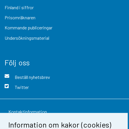
Finland i siffror
Prisomräknaren
Kommande publiceringar
Undersökningsmaterial
Följ oss
Beställ nyhetsbrev
Twitter
Kontaktinformation
Information om kakor (cookies)
Respons