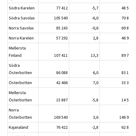
Södra Karelen
77 412
-5,7
48 534
Södra Savolax
105 540
-6,0
70 836
Norra Savolax
85 243
-0,6
69 829
Norra Karelen
57 292
2,8
46 918
Mellersta
Finland
107 411
13,3
89 797
Södra
Österbotten
86 088
6,0
83 117
Österbotten
42 466
7,0
33 303
Mellersta
Österbotten
15 887
-5,8
14 524
Norra
Österbotten
169 540
3,6
146 946
Kajanaland
76 422
-2,8
62 894