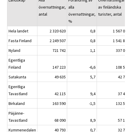
Landskap
Alla
Förändring av
Övernattningarna
övernattningar,
alla
av finländska
antal
övernattningar,
turister, antal
%
Hela landet
2 320 620
0,8
1 567 002
Fasta Finland
2 249 507
0,8
1 541 872
Nyland
721 742
1,1
337 063
Egentliga
Finland
147 223
-6,6
108 598
Satakunta
49 635
5,7
42 769
Egentliga
Tavastland
42 115
9,4
37 418
Birkaland
163 590
-1,5
132 584
Päijänne-
Tavastland
68 090
8,9
57 165
Kymmenedalen
40 793
0,7
32 772