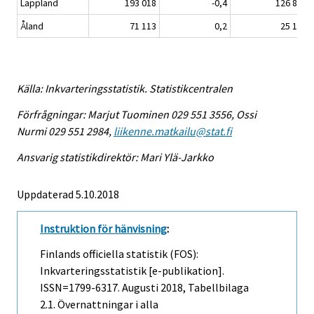
Lappland
193 018
-0,4
126 805
Åland
71 113
0,2
25 130
Källa: Inkvarteringsstatistik. Statistikcentralen
Förfrågningar: Marjut Tuominen 029 551 3556, Ossi
Nurmi 029 551 2984,
liikenne.matkailu@stat.fi
Ansvarig statistikdirektör: Mari Ylä-Jarkko
Uppdaterad 5.10.2018
Instruktion för hänvisning
:
Finlands officiella statistik (FOS):
Inkvarteringsstatistik [e-publikation].
ISSN=1799-6317.
Augusti
2018, Tabellbilaga
2.1. Övernattningar i alla