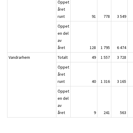
Öppet
året
runt
91
778
3 549
Öppet
en del
av
året
128
1 795
6 474
Vandrarhem
Totalt
49
1 557
3 728
Öppet
året
runt
40
1 316
3 165
Öppet
en del
av
året
9
241
563