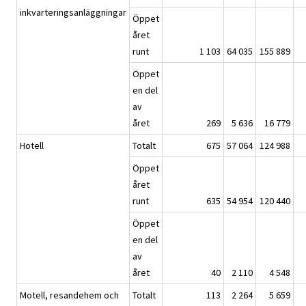
inkvarteringsanläggningar
Öppet
året
runt
1 103
64 035
155 889
Öppet
en del
av
året
269
5 636
16 779
Hotell
Totalt
675
57 064
124 988
Öppet
året
runt
635
54 954
120 440
Öppet
en del
av
året
40
2 110
4 548
Motell, resandehem och
Totalt
113
2 264
5 659