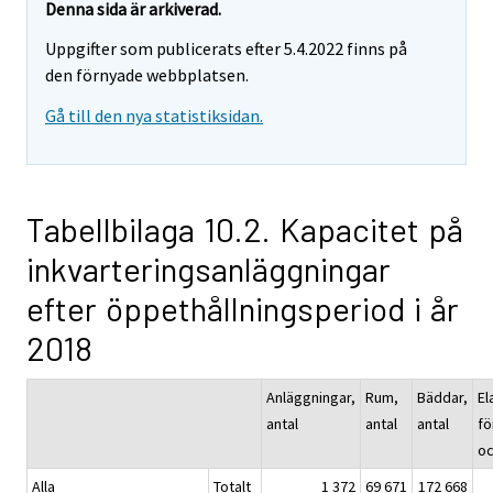
Denna sida är arkiverad.
Uppgifter som publicerats efter 5.4.2022 finns på
den förnyade webbplatsen.
Gå till den nya statistiksidan.
Tabellbilaga 10.2. Kapacitet på
inkvarteringsanläggningar
efter öppethållningsperiod i år
2018
Anläggningar,
Rum,
Bäddar,
El
antal
antal
antal
fö
oc
Alla
Totalt
1 372
69 671
172 668