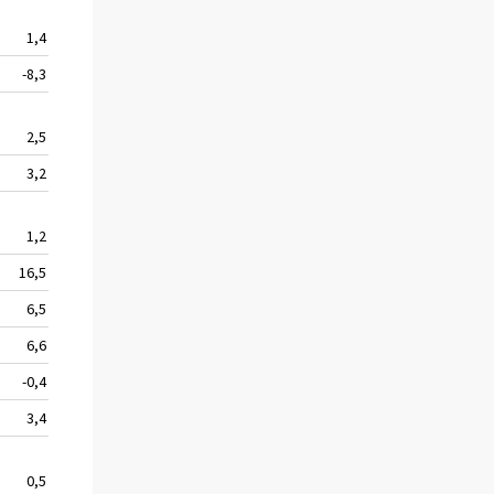
1,4
92 692
-8,6
-8,3
24 620
-12,0
2,5
15 401
-0,5
3,2
99 888
-5,9
1,2
52 400
15,1
16,5
26 527
-2,9
6,5
103 625
-5,7
6,6
53 586
-2,4
-0,4
53 860
12,2
3,4
30 011
-10,4
0,5
67 217
-10,7