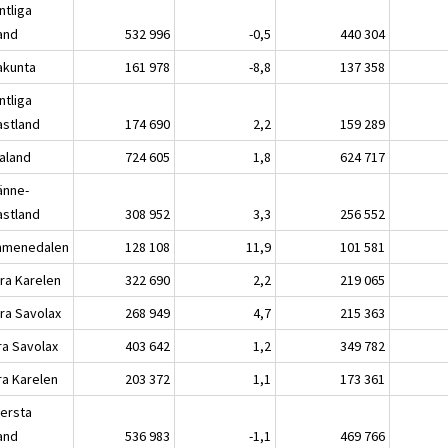
ntliga
land
532 996
-0,5
440 304
akunta
161 978
-8,8
137 358
ntliga
astland
174 690
2,2
159 289
kaland
724 605
1,8
624 717
änne-
astland
308 952
3,3
256 552
menedalen
128 108
11,9
101 581
ra Karelen
322 690
2,2
219 065
ra Savolax
268 949
4,7
215 363
ra Savolax
403 642
1,2
349 782
ra Karelen
203 372
1,1
173 361
lersta
land
536 983
-1,1
469 766