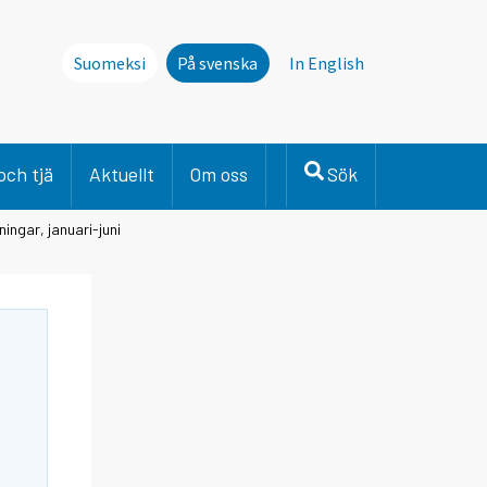
Suomeksi
På svenska
In English
och tjä
Aktuellt
Om oss
Sök
ingar, januari-juni