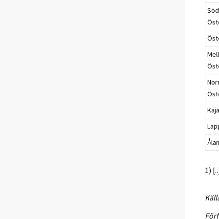
Söd
Öst
Öst
Mel
Öst
Nor
Öst
Kaj
Lap
Åla
1) [
Käll
Förf