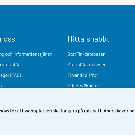
a oss
Hitta snabbt
ng och informationstjänst
StatFin-databasen
 statistik
Statistikdatabaser
rågor (FAQ)
Finland i siffror
a
Prisomräknaren
Kommande publiceringar
Undersökningsmaterial
övs för att webbplatsen ska fungera på rätt sätt. Andra kakor behö
Användarvillkor
Dataskydd
Tillgänglighet
Information om