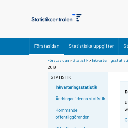
Förstasidan
Statistiska uppgifter
St
Förstasidan
>
Statistik
>
Inkvarteringsstatist
2019
STATISTIK
Inkvarteringsstatistik
D
Ändringar i denna statistik
U
w
Kommande
offentliggöranden
G