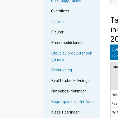
Offentliggöranden
Översikter
Ta
Tabeller
in
Figurer
2
Pressmeddelanden
Öpp
Utbud av produkter och
stö
tjänster
Lan
Beskrivning
Kvalitetsbeskrivningar
Metodbeskrivningar
Hel
Begrepp och definitioner
Fas
Klassificeringar
Nyl