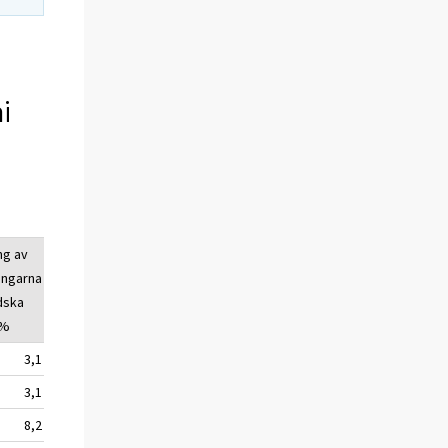
i
ng av
Övernattningarna
Förändring av
ingarna
av utländska
övernattingarna
ndska
turister, antal
av utländska
 %
turister, %
3,1
3 279 823
2,2
3,1
3 214 787
2,4
8,2
1 410 111
2,1