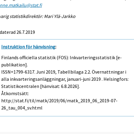
enne.matkailu@stat.fi
arig statistikdirektör: Mari Ylä-Jarkko
daterad 26.7.2019
Instruktion för hänvisning
:
Finlands officiella statistik (FOS): Inkvarteringsstatistik [e-
publikation].
ISSN=1799-6317.
Juni
2019, Tabellbilaga 2.2. Övernattningar i
alla inkvarteringsanläggningar, januari-juni 2019 . Helsingfors:
Statistikcentralen [hänvisat: 6.8.2026].
Åtkomstsätt:
http://stat.fi/til/matk/2019/06/matk_2019_06_2019-07-
26_tau_004_sv.html