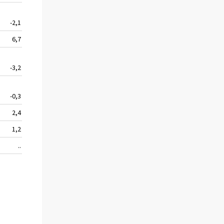
-2,1
12 846
6,6
6,7
32 110
-10,3
-3,2
7 339
7,3
-0,3
157 290
3,7
2,4
56 631
10,8
1,2
918 633
7,5
..
..
..