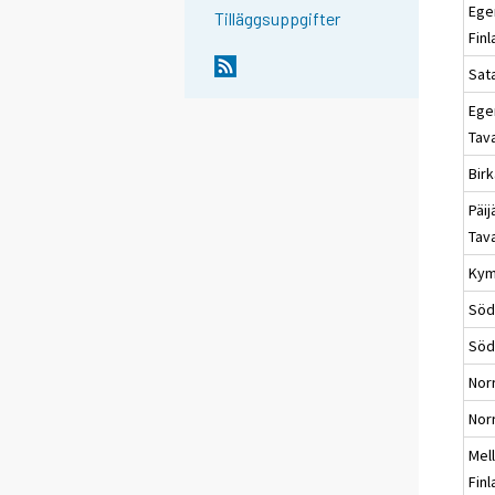
Ege
Tilläggsuppgifter
Fin
Sat
Ege
Tav
Bir
Päij
Tav
Kym
Söd
Söd
Nor
Nor
Mel
Fin