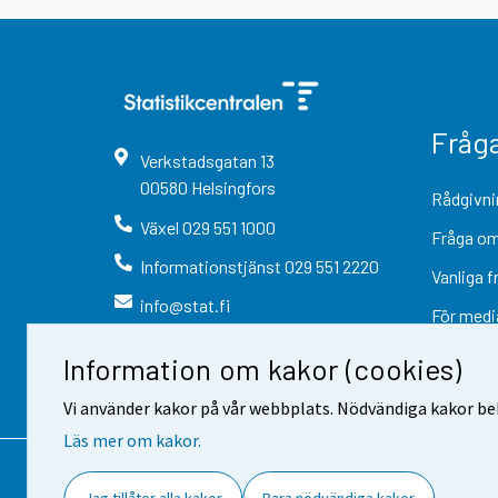
Fråg
Verkstadsgatan
13
00580
Helsingfors
Rådgivni
Växel
029 551 1000
Fråga om
Informationstjänst
029 551 2220
Vanliga f
info@stat.fi
För medi
Information om kakor (cookies)
Vi använder kakor på vår webbplats. Nödvändiga kakor beh
Läs mer om kakor.
Kontaktinformation
Respons