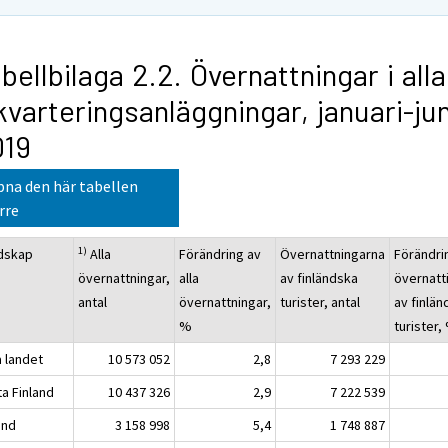
bellbilaga 2.2. Övernattningar i alla
kvarteringsanläggningar, januari-jun
019
na den här tabellen
rre
1)
dskap
Alla
Förändring av
Övernattningarna
Förändri
övernattningar,
alla
av finländska
övernatt
antal
övernattningar,
turister, antal
av finlä
%
turister,
a landet
10 573 052
2,8
7 293 229
ta Finland
10 437 326
2,9
7 222 539
and
3 158 998
5,4
1 748 887