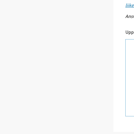
liik
Ansv
Upp