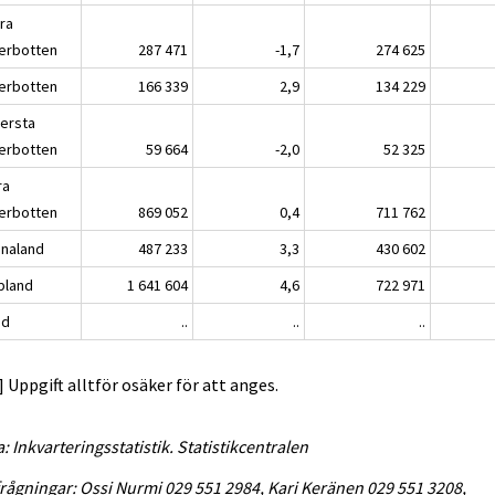
ra
erbotten
287 471
-1,7
274 625
erbotten
166 339
2,9
134 229
lersta
erbotten
59 664
-2,0
52 325
ra
erbotten
869 052
0,4
711 762
analand
487 233
3,3
430 602
pland
1 641 604
4,6
722 971
nd
..
..
..
..] Uppgift alltför osäker för att anges.
a: Inkvarteringsstatistik. Statistikcentralen
rågningar: Ossi Nurmi 029 551 2984, Kari Keränen 029 551 3208,