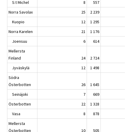
S:t Michel
8
557
Norra Savolax
25
2 239
Kuopio
12
1 295
Norra Karelen
21
1 176
Joensuu
6
614
Mellersta
Finland
24
2 724
Jyväskylä
12
1 498
Södra
Österbotten
26
1 645
Seinäjoki
7
669
Österbotten
22
1 328
Vasa
8
878
Mellersta
Österbotten
10
505