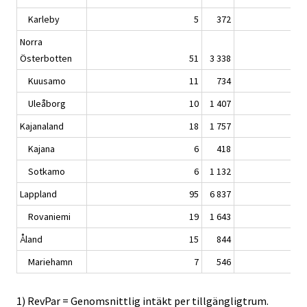
Karleby
5
372
Norra
Österbotten
51
3 338
Kuusamo
11
734
Uleåborg
10
1 407
Kajanaland
18
1 757
Kajana
6
418
Sotkamo
6
1 132
Lappland
95
6 837
Rovaniemi
19
1 643
Åland
15
844
Mariehamn
7
546
1) RevPar = Genomsnittlig intäkt per tillgängligtrum.