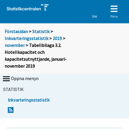
Meny
Sök
Förstasidan
>
Statistik
>
Inkvarteringsstatistik
>
2019
>
november
> Tabellbilaga 3.2.
Hotellkapacitet och
kapacitetsutnyttjande, januari-
november 2019
Öppna menyn
STATISTIK
Inkvarteringsstatistik