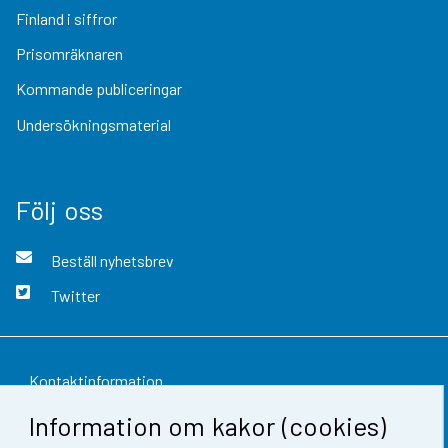
Finland i siffror
Prisomräknaren
Kommande publiceringar
Undersökningsmaterial
Följ oss
Beställ nyhetsbrev
Twitter
Kontaktinformation
Information om kakor (cookies)
Respons