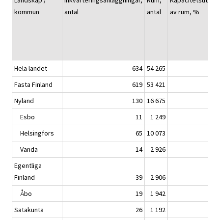
Landskap /
Inkvarteringsanläggningar,
Rum,
Kapacitetsutnyt
kommun
antal
antal
av rum, %
Hela landet
634
54 265
Fasta Finland
619
53 421
Nyland
130
16 675
Esbo
11
1 249
Helsingfors
65
10 073
Vanda
14
2 926
Egentliga
Finland
39
2 906
Åbo
19
1 942
Satakunta
26
1 192