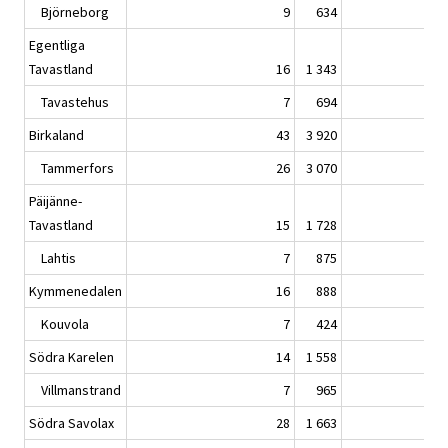
Björneborg
9
634
Egentliga
Tavastland
16
1 343
Tavastehus
7
694
Birkaland
43
3 920
Tammerfors
26
3 070
Päijänne-
Tavastland
15
1 728
Lahtis
7
875
Kymmenedalen
16
888
Kouvola
7
424
Södra Karelen
14
1 558
Villmanstrand
7
965
Södra Savolax
28
1 663