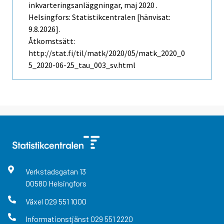
inkvarteringsanläggningar, maj 2020 .
Helsingfors: Statistikcentralen [hänvisat:
9.8.2026].
Åtkomstsätt:
http://stat.fi/til/matk/2020/05/matk_2020_0
5_2020-06-25_tau_003_sv.html
Verkstadsgatan
13
00580
Helsingfors
Växel
029 551 1000
Informationstjänst
029 551 2220