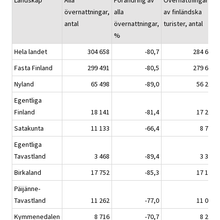
Landskap
Alla
Förändring av
Övernattningarna
övernattningar,
alla
av finländska
antal
övernattningar,
turister, antal
%
Hela landet
304 658
-80,7
284 617
Fasta Finland
299 491
-80,5
279 668
Nyland
65 498
-89,0
56 254
Egentliga
Finland
18 141
-81,4
17 246
Satakunta
11 133
-66,4
8 729
Egentliga
Tavastland
3 468
-89,4
3 394
Birkaland
17 752
-85,3
17 125
Päijänne-
Tavastland
11 262
-77,0
11 001
Kymmenedalen
8 716
-70,7
8 209