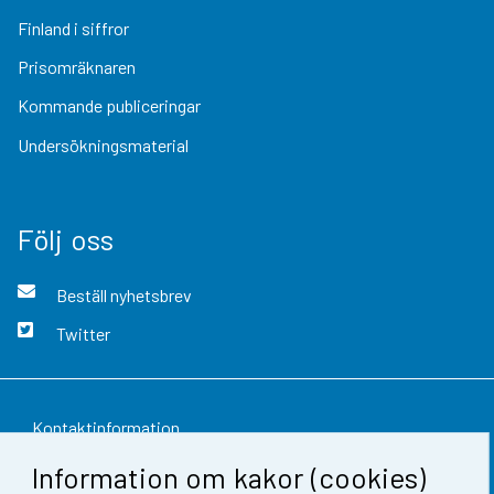
Finland i siffror
Prisomräknaren
Kommande publiceringar
Undersökningsmaterial
Följ oss
Beställ nyhetsbrev
Twitter
Kontaktinformation
Information om kakor (cookies)
Respons