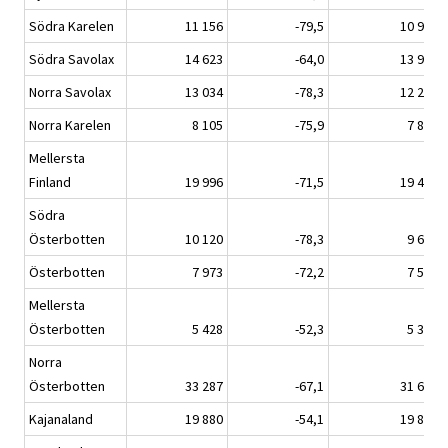
Södra Karelen
11 156
-79,5
10 984
Södra Savolax
14 623
-64,0
13 934
Norra Savolax
13 034
-78,3
12 281
Norra Karelen
8 105
-75,9
7 806
Mellersta
Finland
19 996
-71,5
19 458
Södra
Österbotten
10 120
-78,3
9 678
Österbotten
7 973
-72,2
7 541
Mellersta
Österbotten
5 428
-52,3
5 357
Norra
Österbotten
33 287
-67,1
31 681
Kajanaland
19 880
-54,1
19 806