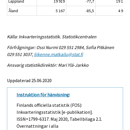
Lappland
19 919
-77,7
19 184
Åland
5 167
-85,5
4 949
Källa: Inkvarteringsstatistik. Statistikcentralen
Förfrågningar: Ossi Nurmi 029 551 2984, Sofia Pitkänen
029 551 3037,
liikenne.matkailu@stat.fi
Ansvarig statistikdirektör: Mari Ylä-Jarkko
Uppdaterad 25.06.2020
Instruktion för hänvisning
:
Finlands officiella statistik (FOS):
Inkvarteringsstatistik [e-publikation].
ISSN=1799-6317.
Maj
2020, Tabellbilaga 2.1.
Övernattningar i alla