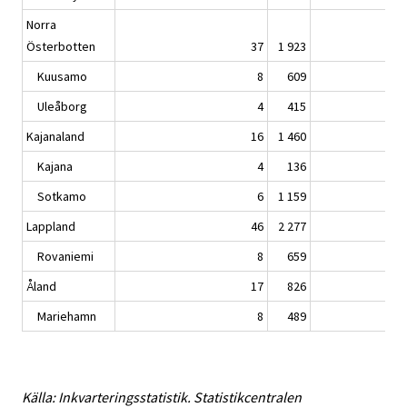
Norra
Österbotten
37
1 923
Kuusamo
8
609
Uleåborg
4
415
Kajanaland
16
1 460
Kajana
4
136
Sotkamo
6
1 159
Lappland
46
2 277
Rovaniemi
8
659
Åland
17
826
Mariehamn
8
489
Källa: Inkvarteringsstatistik. Statistikcentralen