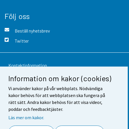
Följ oss
Beställ nyhetsbrev
Twitter
Kontaktinformation
Information om kakor (cookies)
Respons
Vi använder kakor på vår webbplats. Nödvändiga
Användarvillkor
kakor behövs för att webbplatsen ska fungera på
Dataskydd
rätt sätt. Andra kakor behövs för att visa videor,
poddar och feedbacktjäster.
Tillgänglighet
Läs mer om kakor.
Information om webbplatsen