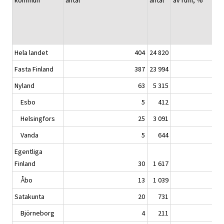
kommun
antal
antal
av rum, %
Hela landet
404
24 820
Fasta Finland
387
23 994
Nyland
63
5 315
Esbo
5
412
Helsingfors
25
3 091
Vanda
5
644
Egentliga
Finland
30
1 617
Åbo
13
1 039
Satakunta
20
731
Björneborg
4
211