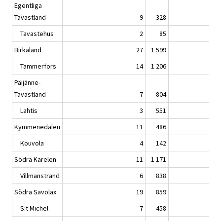
Egentliga
Tavastland
9
328
Tavastehus
2
85
Birkaland
27
1 599
Tammerfors
14
1 206
Päijänne-
Tavastland
7
804
Lahtis
3
551
Kymmenedalen
11
486
Kouvola
4
142
Södra Karelen
11
1 171
Villmanstrand
6
838
Södra Savolax
19
859
S:t Michel
7
458