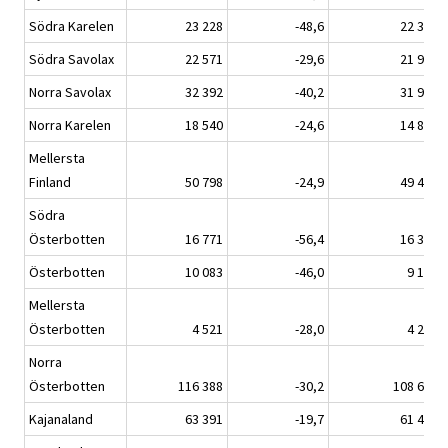
Södra Karelen
23 228
-48,6
22 339
Södra Savolax
22 571
-29,6
21 955
Norra Savolax
32 392
-40,2
31 906
Norra Karelen
18 540
-24,6
14 888
Mellersta
Finland
50 798
-24,9
49 404
Södra
Österbotten
16 771
-56,4
16 370
Österbotten
10 083
-46,0
9 130
Mellersta
Österbotten
4 521
-28,0
4 262
Norra
Österbotten
116 388
-30,2
108 603
Kajanaland
63 391
-19,7
61 401