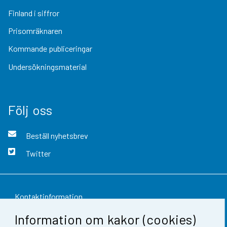
Finland i siffror
Prisomräknaren
Kommande publiceringar
Undersökningsmaterial
Följ oss
Beställ nyhetsbrev
Twitter
Kontaktinformation
Information om kakor (cookies)
Respons