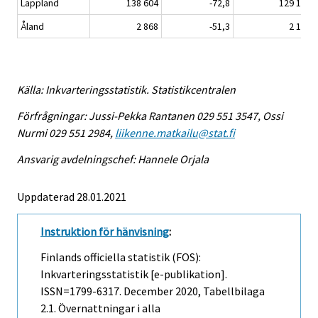
Lappland
138 604
-72,8
129 148
Åland
2 868
-51,3
2 194
Källa: Inkvarteringsstatistik. Statistikcentralen
Förfrågningar: Jussi-Pekka Rantanen 029 551 3547, Ossi
Nurmi 029 551 2984,
liikenne.matkailu@stat.fi
Ansvarig avdelningschef: Hannele Orjala
Uppdaterad 28.01.2021
Instruktion för hänvisning
:
Finlands officiella statistik (FOS):
Inkvarteringsstatistik [e-publikation].
ISSN=1799-6317.
December
2020, Tabellbilaga
2.1. Övernattningar i alla