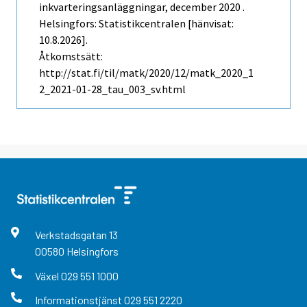
inkvarteringsanläggningar, december 2020 .
Helsingfors: Statistikcentralen [hänvisat:
10.8.2026].
Åtkomstsätt:
http://stat.fi/til/matk/2020/12/matk_2020_1
2_2021-01-28_tau_003_sv.html
Verkstadsgatan
13
00580
Helsingfors
Växel
029 551 1000
Informationstjänst
029 551 2220