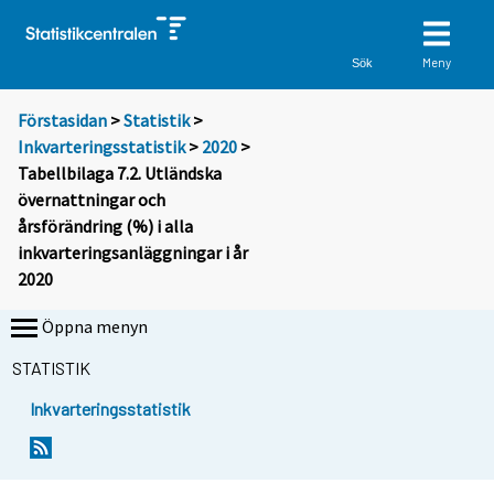
Meny
Sök
Förstasidan
>
Statistik
>
Inkvarteringsstatistik
>
2020
>
Tabellbilaga 7.2. Utländska
övernattningar och
årsförändring (%) i alla
inkvarteringsanläggningar i år
2020
Öppna menyn
STATISTIK
Inkvarteringsstatistik