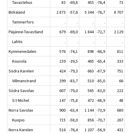
Tavastehus
83
-69,8
455
-76,4
73
-8
Birkaland
2 873
-57,6
5 344
-76,7
8 707
-2
Tammerfors
.
.
.
.
.
Päijänne-Tavastland
679
-69,0
1 844
-72,7
2 129
Lahtis
.
.
.
.
.
Kymmenedalen
576
-74,1
898
-66,9
811
-5
Kouvola
159
-39,5
465
-65,4
333
-4
Södra Karelen
424
-79,3
663
-87,9
751
-4
Villmanstrand
299
-83,7
510
-85,0
66
-9
Södra Savolax
607
-79,0
565
-83,0
223
-8
S:t Michel
147
-75,8
472
-68,9
48
-8
Norra Savolax
900
-63,4
1 144
-73,9
680
-7
Kuopio
715
-58,0
856
-70,7
267
-8
Norra Karelen
516
-76,4
1 207
-56,9
432
-6