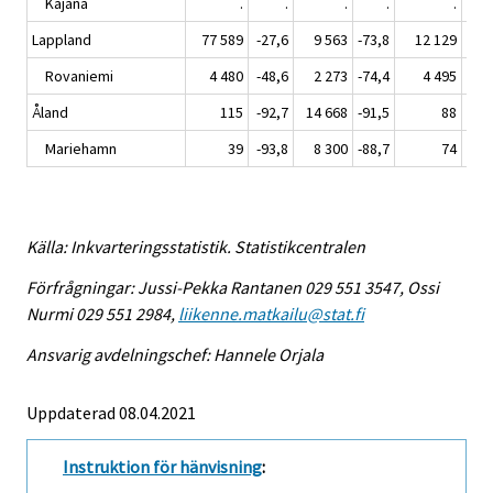
Kajana
.
.
.
.
.
Lappland
77 589
-27,6
9 563
-73,8
12 129
-7
Rovaniemi
4 480
-48,6
2 273
-74,4
4 495
-7
Åland
115
-92,7
14 668
-91,5
88
-9
Mariehamn
39
-93,8
8 300
-88,7
74
-8
Källa: Inkvarteringsstatistik. Statistikcentralen
Förfrågningar: Jussi-Pekka Rantanen 029 551 3547, Ossi
Nurmi 029 551 2984,
liikenne.matkailu@stat.fi
Ansvarig avdelningschef: Hannele Orjala
Uppdaterad 08.04.2021
Instruktion för hänvisning
: