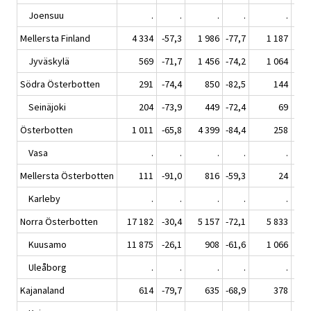
Joensuu
.
.
.
.
.
Mellersta Finland
4 334
-57,3
1 986
-77,7
1 187
-7
Jyväskylä
569
-71,7
1 456
-74,2
1 064
-7
Södra Österbotten
291
-74,4
850
-82,5
144
-8
Seinäjoki
204
-73,9
449
-72,4
69
-8
Österbotten
1 011
-65,8
4 399
-84,4
258
-8
Vasa
.
.
.
.
.
Mellersta Österbotten
111
-91,0
816
-59,3
24
-9
Karleby
.
.
.
.
.
Norra Österbotten
17 182
-30,4
5 157
-72,1
5 833
Kuusamo
11 875
-26,1
908
-61,6
1 066
2
Uleåborg
.
.
.
.
.
Kajanaland
614
-79,7
635
-68,9
378
-4