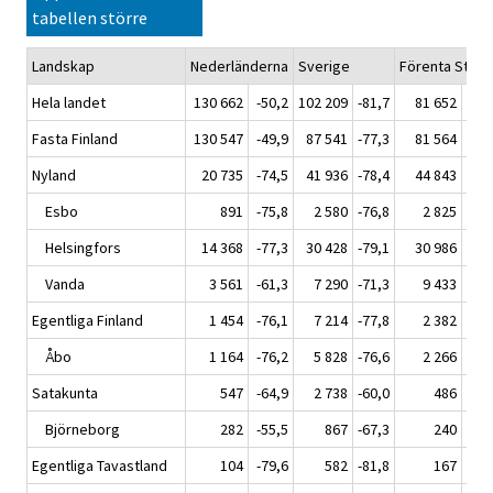
tabellen större
Landskap
Nederländerna
Sverige
Förenta State
Hela landet
130 662
-50,2
102 209
-81,7
81 652
-7
Fasta Finland
130 547
-49,9
87 541
-77,3
81 564
-7
Nyland
20 735
-74,5
41 936
-78,4
44 843
-7
Esbo
891
-75,8
2 580
-76,8
2 825
-6
Helsingfors
14 368
-77,3
30 428
-79,1
30 986
-8
Vanda
3 561
-61,3
7 290
-71,3
9 433
-6
Egentliga Finland
1 454
-76,1
7 214
-77,8
2 382
-7
Åbo
1 164
-76,2
5 828
-76,6
2 266
-6
Satakunta
547
-64,9
2 738
-60,0
486
-6
Björneborg
282
-55,5
867
-67,3
240
-6
Egentliga Tavastland
104
-79,6
582
-81,8
167
-8