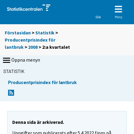
Meny
Sök
Förstasidan
>
Statistik
>
Producentprisindex för
lantbruk
>
2008
>
2:a kvartalet
Öppna menyn
STATISTIK
Producentprisindex för lantbruk
Denna sida är arkiverad.
Uppgifter som publicerats efter 5.4.2022 finns på