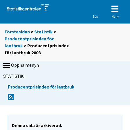
Meny
Sök
Förstasidan
>
Statistik
>
Producentprisindex för
lantbruk
> Producentprisindex
för lantbruk 2008
Öppna menyn
STATISTIK
Producentprisindex för lantbruk
Denna sida är arkiverad.