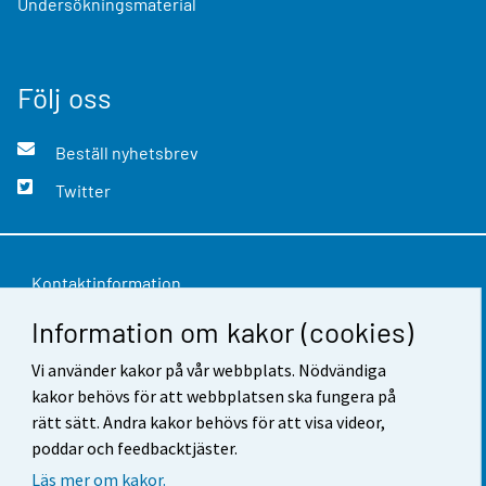
Undersökningsmaterial
Följ oss
Beställ nyhetsbrev
Twitter
Kontaktinformation
Information om kakor (cookies)
Respons
Vi använder kakor på vår webbplats. Nödvändiga
Användarvillkor
kakor behövs för att webbplatsen ska fungera på
Dataskydd
rätt sätt. Andra kakor behövs för att visa videor,
poddar och feedbacktjäster.
Tillgänglighet
Läs mer om kakor.