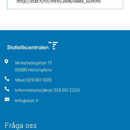
http://stat.fi/til/mthi/2008/index_sv.html
Verkstadsgatan
13
00580
Helsingfors
Växel
029 551 1000
Informationstjänst
029 551 2220
info@stat.fi
Fråga oss