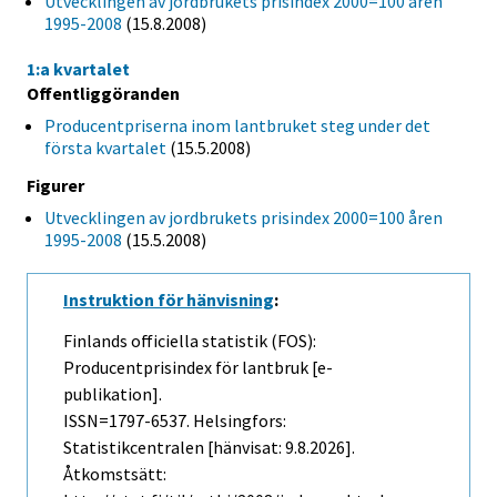
Utvecklingen av jordbrukets prisindex 2000=100 åren
1995-2008
(15.8.2008)
1:a kvartalet
Offentliggöranden
Producentpriserna inom lantbruket steg under det
första kvartalet
(15.5.2008)
Figurer
Utvecklingen av jordbrukets prisindex 2000=100 åren
1995-2008
(15.5.2008)
Instruktion för hänvisning
:
Finlands officiella statistik (FOS):
Producentprisindex för lantbruk [e-
publikation].
ISSN=1797-6537. Helsingfors:
Statistikcentralen [hänvisat: 9.8.2026].
Åtkomstsätt: