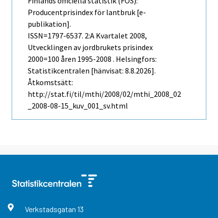
Finlands officiella statistik (FOS):
Producentprisindex för lantbruk [e-
publikation].
ISSN=1797-6537.
2:a Kvartalet
2008,
Utvecklingen av jordbrukets prisindex
2000=100 åren 1995-2008 . Helsingfors:
Statistikcentralen [hänvisat: 8.8.2026].
Åtkomstsätt:
http://stat.fi/til/mthi/2008/02/mthi_2008_02
_2008-08-15_kuv_001_sv.html
Verkstadsgatan
13