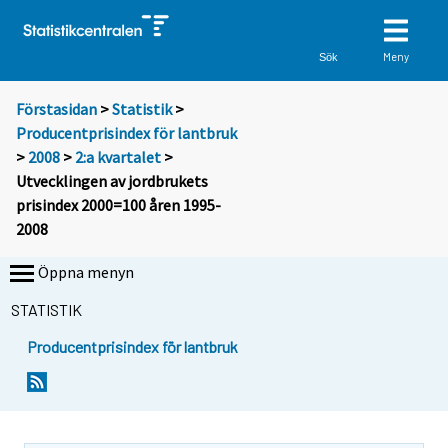
Meny
Sök
Förstasidan
>
Statistik
>
Producentprisindex för lantbruk
>
2008
>
2:a kvartalet
>
Utvecklingen av jordbrukets
prisindex 2000=100 åren 1995-
2008
Öppna menyn
STATISTIK
Producentprisindex för lantbruk