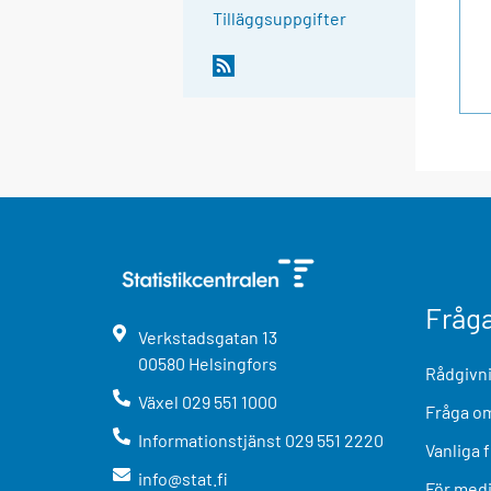
Tilläggsuppgifter
Fråg
Verkstadsgatan
13
00580
Helsingfors
Rådgivni
Växel
029 551 1000
Fråga om
Informationstjänst
029 551 2220
Vanliga 
info@stat.fi
För med