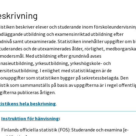
skrivning
istiken beskriver elever och studerande inom förskoleundervisnin
dläggande utbildning och examensinriktad utbildning efter
dnivå samt utexaminerade. Statistiken innehåller uppgifter om bl
tuderandes och de utexaminerades ålder, rörlighet, medborgarsk
modersmål. Med utbildning efter grundnivå avses
asieutbildning, yrkesutbildning, yrkeshögskole- och
ersitetsutbildning. I enlighet med statistiklagen är de
onuppgifter som statistiken bygger på sekretessbelagda. Den
istik som sammanställs på basis av uppgifterna är i regel offentli
ifterna publiceras årligen.
tistikens hela beskrivning
.
Instruktion för hänvisning
:
Finlands officiella statistik (FOS): Studerande och examina [e-