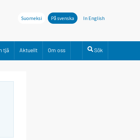
Suomeksi
På svenska
In English
 tjä
Aktuellt
Om oss
Sök