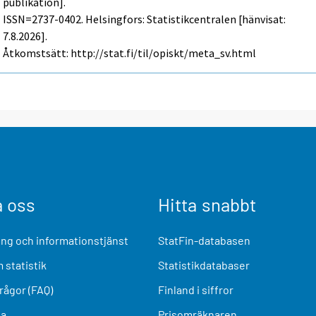
publikation].
ISSN=2737-0402. Helsingfors: Statistikcentralen [hänvisat:
7.8.2026].
Åtkomstsätt: http://stat.fi/til/opiskt/meta_sv.html
a oss
Hitta snabbt
ng och informationstjänst
StatFin-databasen
 statistik
Statistikdatabaser
frågor (FAQ)
Finland i siffror
ia
Prisomräknaren