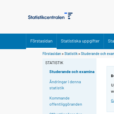
Förstasidan
Statistiska uppgifter
Sta
Förstasidan
>
Statistik
>
Studerande och exa
STATISTIK
Studerande och examina
D
Ändringar i denna
U
statistik
w
Kommande
G
offentliggöranden