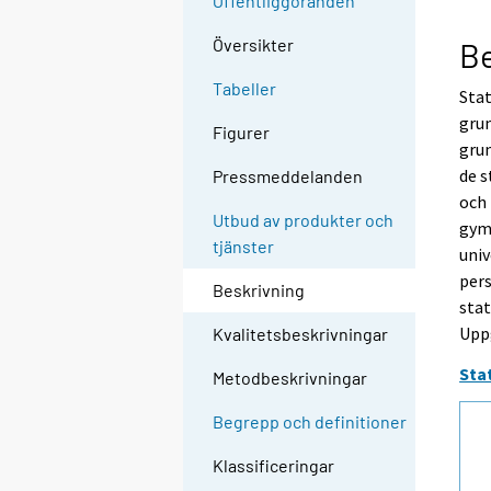
Offentliggöranden
Översikter
Be
Tabeller
Stat
grun
Figurer
grun
de s
Pressmeddelanden
och 
Utbud av produkter och
gymn
tjänster
univ
pers
Beskrivning
stat
Uppg
Kvalitetsbeskrivningar
Sta
Metodbeskrivningar
Begrepp och definitioner
Klassificeringar