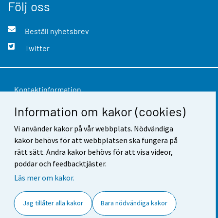
Följ oss
Beställ nyhetsbrev
Twitter
Kontaktinformation
Information om kakor (cookies)
Respons
Vi använder kakor på vår webbplats. Nödvändiga
Användarvillkor
kakor behövs för att webbplatsen ska fungera på
Dataskydd
rätt sätt. Andra kakor behövs för att visa videor,
poddar och feedbacktjäster.
Tillgänglighet
Läs mer om kakor.
Information om webbplatsen
Jag tillåter alla kakor
Bara nödvändiga kakor
Cookie-inställningar