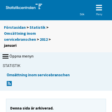
Meny
Sök
Förstasidan
>
Statistik
>
Omsättning inom
servicebranschen
>
2012
>
januari
Öppna menyn
STATISTIK
Omsättning inom servicebranschen
Denna sida är arkiverad.