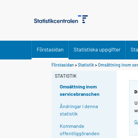
Förstasidan
Statistiska uppgifter
Sta
Förstasidan
>
Statistik
>
Omsättning inom se
STATISTIK
Omsättning inom
D
servicebranschen
U
Ändringar i denna
w
statistik
G
Kommande
offentliggöranden