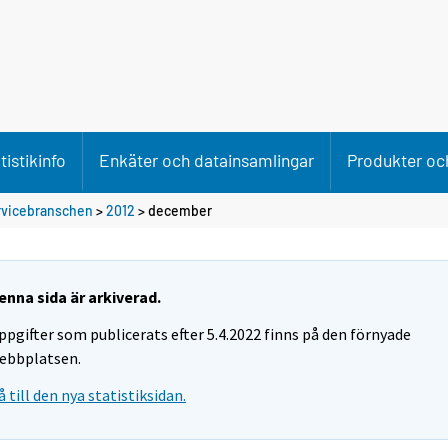
tistikinfo
Enkäter och datainsamlingar
Produkter och
rvicebranschen
>
2012
>
december
enna sida är arkiverad.
ppgifter som publicerats efter 5.4.2022 finns på den förnyade
ebbplatsen.
å till den nya statistiksidan.