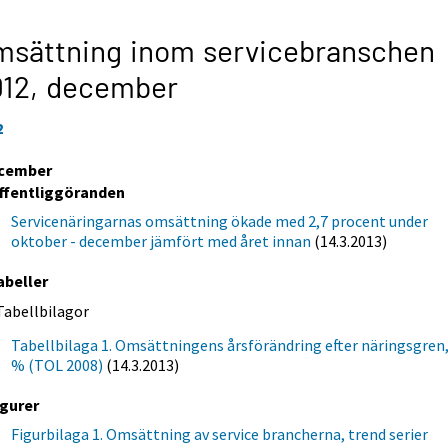
msättning inom servicebranschen
012,
december
2
cember
ffentliggöranden
Servicenäringarnas omsättning ökade med 2,7 procent under
oktober - december jämfört med året innan
(14.3.2013)
abeller
Tabellbilagor
Tabellbilaga 1. Omsättningens årsförändring efter näringsgren
% (TOL 2008)
(14.3.2013)
igurer
Figurbilaga 1. Omsättning av service brancherna, trend serier