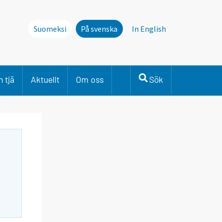
Suomeksi
På svenska
In English
 tjä
Aktuellt
Om oss
Sök