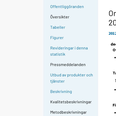
Offentliggöranden
O
Översikter
2
Tabeller
201
Figurer
de
Revideringar i denna
O
statistik
Pressmeddelanden
T
Utbud av produkter och
tjänster
Beskrivning
Kvalitetsbeskrivningar
F
Metodbeskrivningar