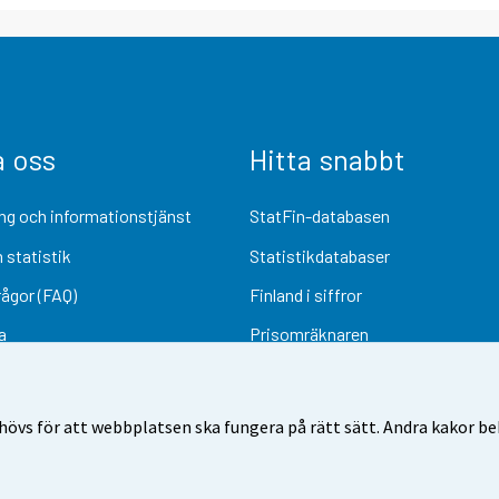
a oss
Hitta snabbt
ng och informationstjänst
StatFin-databasen
 statistik
Statistikdatabaser
rågor (FAQ)
Finland i siffror
a
Prisomräknaren
Kommande publiceringar
Undersökningsmaterial
övs för att webbplatsen ska fungera på rätt sätt. Andra kakor behö