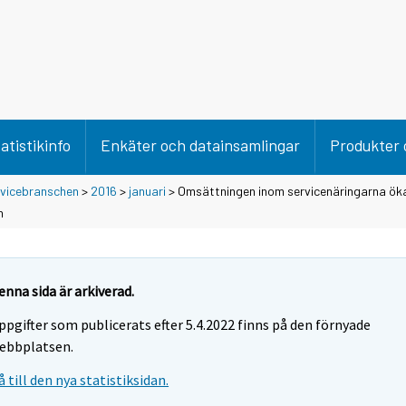
atistikinfo
Enkäter och datainsamlingar
Produkter 
rvicebranschen
>
2016
>
januari
> Omsättningen inom servicenäringarna ök
n
enna sida är arkiverad.
ppgifter som publicerats efter 5.4.2022 finns på den förnyade
ebbplatsen.
å till den nya statistiksidan.