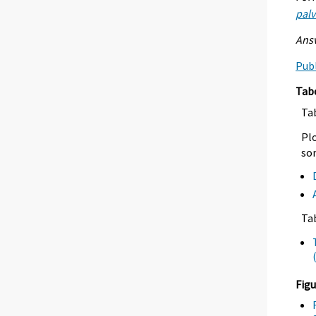
palv
Ansv
Publ
Tab
Tab
Plo
so
Ta
Figu