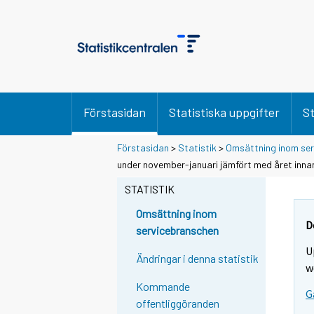
Förstasidan
Statistiska uppgifter
St
Förstasidan
>
Statistik
>
Omsättning inom se
Y
Y
under november-januari jämfört med året inna
o
o
u
u
STATISTIK
a
a
r
r
Omsättning inom
e
e
D
servicebranschen
m
m
U
o
o
Ändringar i denna statistik
v
v
w
i
i
Kommande
G
n
n
offentliggöranden
g
g