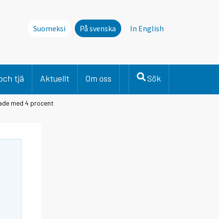
Suomeksi
På svenska
In English
och tjä
Aktuellt
Om oss
Sök
ade med 4 procent