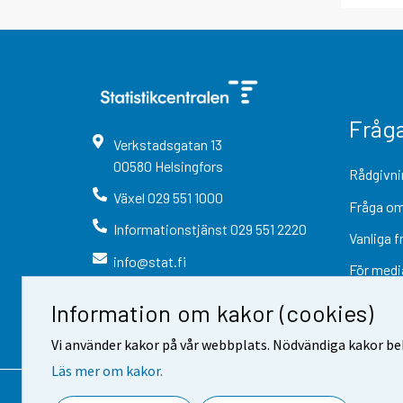
Fråg
Verkstadsgatan
13
00580
Helsingfors
Rådgivni
Växel
029 551 1000
Fråga om
Informationstjänst
029 551 2220
Vanliga f
info@stat.fi
För medi
Information om kakor (cookies)
Vi använder kakor på vår webbplats. Nödvändiga kakor beh
Läs mer om kakor.