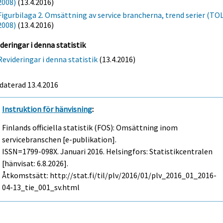
2008)
(13.4.2016)
Figurbilaga 2. Omsättning av service brancherna, trend serier (TO
2008)
(13.4.2016)
deringar i denna statistik
Revideringar i denna statistik
(13.4.2016)
daterad 13.4.2016
Instruktion för hänvisning
:
Finlands officiella statistik (FOS): Omsättning inom
servicebranschen [e-publikation].
ISSN=1799-098X.
Januari
2016. Helsingfors: Statistikcentralen
[hänvisat: 6.8.2026].
Åtkomstsätt: http://stat.fi/til/plv/2016/01/plv_2016_01_2016-
04-13_tie_001_sv.html