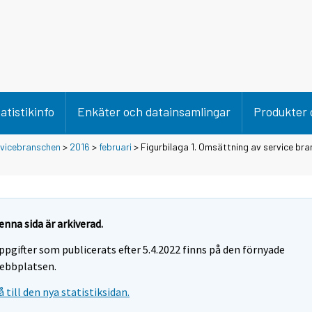
atistikinfo
Enkäter och datainsamlingar
Produkter 
rvicebranschen
>
2016
>
februari
> Figurbilaga 1. Omsättning av service bra
enna sida är arkiverad.
ppgifter som publicerats efter 5.4.2022 finns på den förnyade
ebbplatsen.
å till den nya statistiksidan.