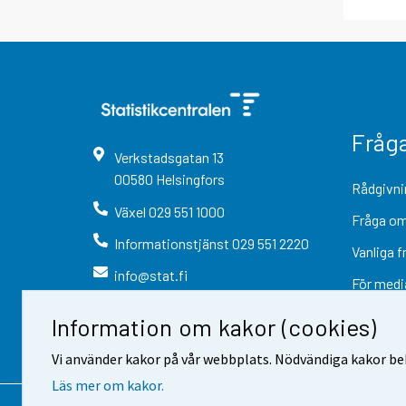
Fråg
Verkstadsgatan
13
00580
Helsingfors
Rådgivni
Växel
029 551 1000
Fråga om
Informationstjänst
029 551 2220
Vanliga f
info@stat.fi
För medi
Information om kakor (cookies)
Vi använder kakor på vår webbplats. Nödvändiga kakor beh
Läs mer om kakor.