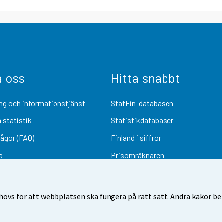
a oss
Hitta snabbt
ng och informationstjänst
StatFin-databasen
 statistik
Statistikdatabaser
rågor (FAQ)
Finland i siffror
a
Prisomräknaren
Kommande publiceringar
Undersökningsmaterial
övs för att webbplatsen ska fungera på rätt sätt. Andra kakor behö