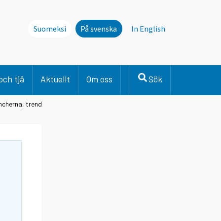
Suomeksi
På svenska
In English
och tjä
Aktuellt
Om oss
Sök
ncherna, trend