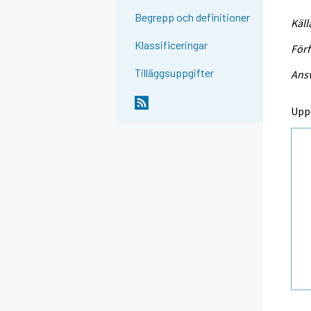
Begrepp och definitioner
Käll
Klassificeringar
Förf
Tilläggsuppgifter
Ansv
Upp