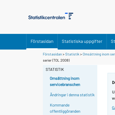
Förstasidan
Statistiska uppgifter
St
Förstasidan
>
Statistik
>
Omsättning inom se
serier (TOL 2008)
STATISTIK
Omsättning inom
D
servicebranschen
U
Ändringar i denna statistik
w
Kommande
G
offentliggöranden