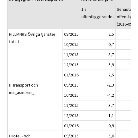
1:a
Senaste
offentliggörandet
offentliggö
(2016-05-12
HIJLMNRS Övriga tjänster
09/2015
2,5
totalt
10/2015
0,7
11/2015
3,7
12/2015
5,9
01/2016
2,5
H Transport och
09/2015
-2,3
magasinering
10/2015
-4,2
11/2015
3,7
12/2015
-1,1
01/2016
-0,9
I Hotell- och
09/2015
5,0