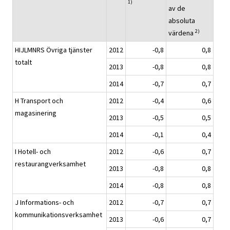
1)
av de
absoluta
2)
värdena
HIJLMNRS Övriga tjänster
2012
-0,8
0,8
totalt
2013
-0,8
0,8
2014
-0,7
0,7
H Transport och
2012
-0,4
0,6
magasinering
2013
-0,5
0,5
2014
-0,1
0,4
I Hotell- och
2012
-0,6
0,7
restaurangverksamhet
2013
-0,8
0,8
2014
-0,8
0,8
J Informations- och
2012
-0,7
0,7
kommunikationsverksamhet
2013
-0,6
0,7