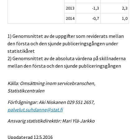
2013
-1,3
2,3
2014
-0,7
1,0
1) Genomsnittet av de uppgifter som reviderats mellan
den första och den sjunde publiceringsgången under
statistikåret
2) Genomsnittet av de absoluta värdena på skillnaderna
mellan den första och den sjunde publiceringsgången
Källa: Omsättning inom servicebranschen,
Statistikcentralen
Förfrågningar: Aki Niskanen 029 551 2657,
palvelut.suhdanne@stat.fi
Ansvarig statistikdirektör: Mari Ylä-Jarkko
Uppdaterad 12.5.2016