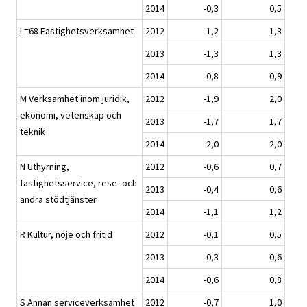
2014
-0,3
0,5
L=68 Fastighetsverksamhet
2012
-1,2
1,3
2013
-1,3
1,3
2014
-0,8
0,9
M Verksamhet inom juridik,
2012
-1,9
2,0
ekonomi, vetenskap och
2013
-1,7
1,7
teknik
2014
-2,0
2,0
N Uthyrning,
2012
-0,6
0,7
fastighetsservice, rese- och
2013
-0,4
0,6
andra stödtjänster
2014
-1,1
1,2
R Kultur, nöje och fritid
2012
-0,1
0,5
2013
-0,3
0,6
2014
-0,6
0,8
S Annan serviceverksamhet
2012
-0,7
1,0