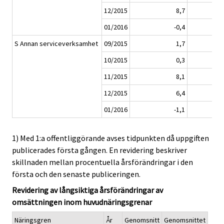
12/2015
8,7
01/2016
-0,4
S Annan serviceverksamhet
09/2015
1,7
10/2015
0,3
11/2015
8,1
12/2015
6,4
01/2016
-1,1
1) Med 1:a offentliggörande avses tidpunkten då uppgiften
publicerades första gången. En revidering beskriver
skillnaden mellan procentuella årsförändringar i den
första och den senaste publiceringen.
Revidering av långsiktiga årsförändringar av
omsättningen inom huvudnäringsgrenar
Näringsgren
År
Genomsnitt
Genomsnittet