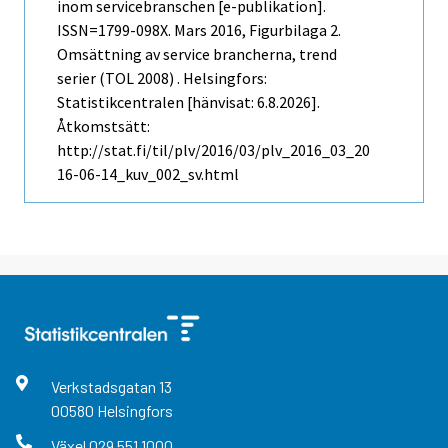
inom servicebranschen [e-publikation].
ISSN=1799-098X.
Mars
2016, Figurbilaga 2.
Omsättning av service brancherna, trend
serier (TOL 2008) . Helsingfors:
Statistikcentralen [hänvisat: 6.8.2026].
Åtkomstsätt:
http://stat.fi/til/plv/2016/03/plv_2016_03_20
16-06-14_kuv_002_sv.html
Verkstadsgatan
13
00580
Helsingfors
Växel
029 551 1000