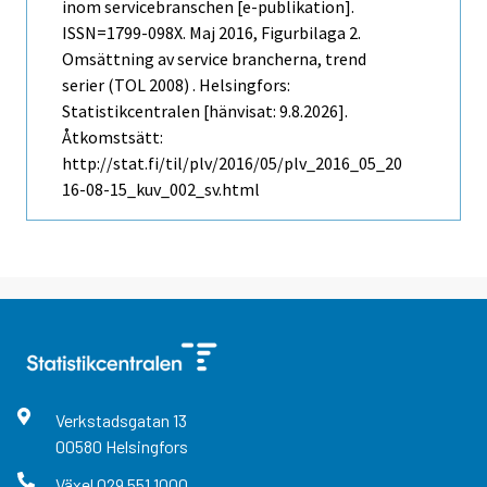
inom servicebranschen [e-publikation].
ISSN=1799-098X.
Maj
2016, Figurbilaga 2.
Omsättning av service brancherna, trend
serier (TOL 2008) . Helsingfors:
Statistikcentralen [hänvisat: 9.8.2026].
Åtkomstsätt:
http://stat.fi/til/plv/2016/05/plv_2016_05_20
16-08-15_kuv_002_sv.html
Verkstadsgatan
13
00580
Helsingfors
Växel
029 551 1000