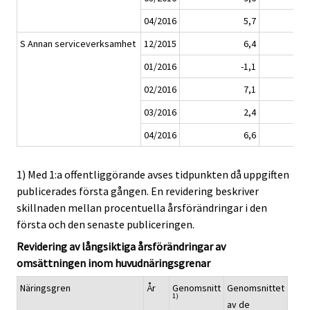
04/2016
5,7
S Annan serviceverksamhet
12/2015
6,4
01/2016
-1,1
02/2016
7,1
03/2016
2,4
04/2016
6,6
1) Med 1:a offentliggörande avses tidpunkten då uppgiften
publicerades första gången. En revidering beskriver
skillnaden mellan procentuella årsförändringar i den
första och den senaste publiceringen.
Revidering av långsiktiga årsförändringar av
omsättningen inom huvudnäringsgrenar
Näringsgren
År
Genomsnitt
Genomsnittet
1)
av de