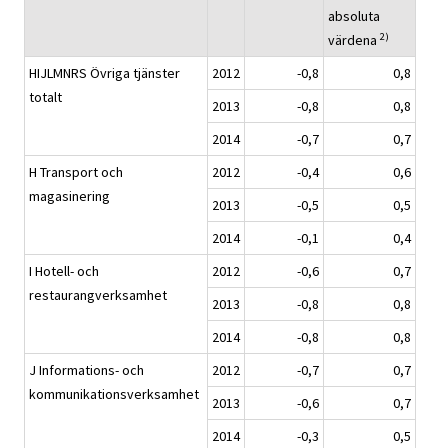
absoluta
2)
värdena
HIJLMNRS Övriga tjänster
2012
-0,8
0,8
totalt
2013
-0,8
0,8
2014
-0,7
0,7
H Transport och
2012
-0,4
0,6
magasinering
2013
-0,5
0,5
2014
-0,1
0,4
I Hotell- och
2012
-0,6
0,7
restaurangverksamhet
2013
-0,8
0,8
2014
-0,8
0,8
J Informations- och
2012
-0,7
0,7
kommunikationsverksamhet
2013
-0,6
0,7
2014
-0,3
0,5