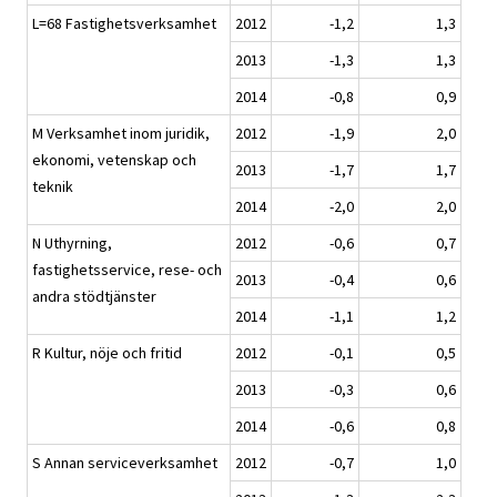
L=68 Fastighetsverksamhet
2012
-1,2
1,3
2013
-1,3
1,3
2014
-0,8
0,9
M Verksamhet inom juridik,
2012
-1,9
2,0
ekonomi, vetenskap och
2013
-1,7
1,7
teknik
2014
-2,0
2,0
N Uthyrning,
2012
-0,6
0,7
fastighetsservice, rese- och
2013
-0,4
0,6
andra stödtjänster
2014
-1,1
1,2
R Kultur, nöje och fritid
2012
-0,1
0,5
2013
-0,3
0,6
2014
-0,6
0,8
S Annan serviceverksamhet
2012
-0,7
1,0