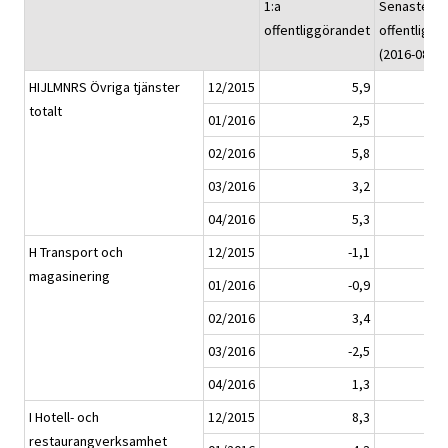
1:a
Senaste
offentliggörandet
offentliggö
(2016-08-15
HIJLMNRS Övriga tjänster
12/2015
5,9
totalt
01/2016
2,5
02/2016
5,8
03/2016
3,2
04/2016
5,3
H Transport och
12/2015
-1,1
magasinering
01/2016
-0,9
02/2016
3,4
03/2016
-2,5
04/2016
1,3
I Hotell- och
12/2015
8,3
restaurangverksamhet