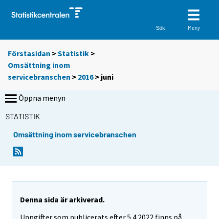
Meny
Sök
Förstasidan
>
Statistik
>
Omsättning inom
servicebranschen
>
2016
>
juni
Öppna menyn
STATISTIK
Omsättning inom servicebranschen
Denna sida är arkiverad.
Uppgifter som publicerats efter 5.4.2022 finns på