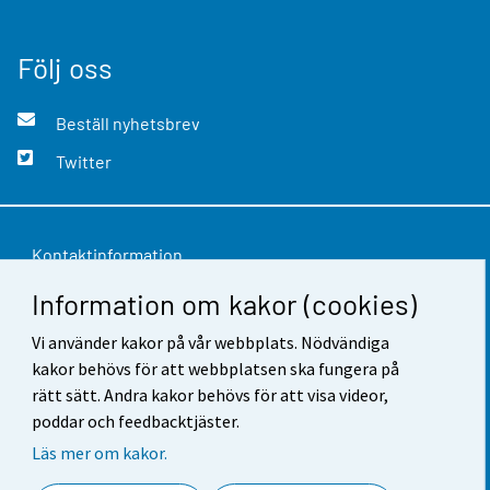
Följ oss
Beställ nyhetsbrev
Twitter
Kontaktinformation
Information om kakor (cookies)
Respons
Vi använder kakor på vår webbplats. Nödvändiga
Användarvillkor
kakor behövs för att webbplatsen ska fungera på
Dataskydd
rätt sätt. Andra kakor behövs för att visa videor,
poddar och feedbacktjäster.
Tillgänglighet
Läs mer om kakor.
Information om webbplatsen