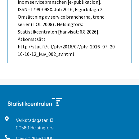
inom servicebranschen [e-publikation].
ISSN=1799-098X.
Juli
2016, Figurbilaga 2.
Omsättning av service brancherna, trend
serier (TOL 2008) . Helsingfors:
Statistikcentralen [hänvisat: 6.8.2026].
Åtkomstsätt:
http://stat.fi/til/plv/2016/07/plv_2016_07_20
16-10-12_kuv_002_sv.html
Verkstadsgatan
13
00580
Helsingfors
Växel
029 551 1000