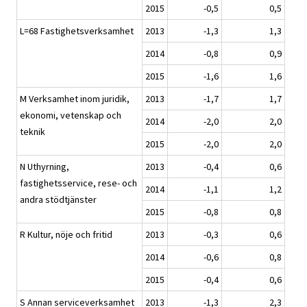
2015
-0,5
0,5
L=68 Fastighetsverksamhet
2013
-1,3
1,3
2014
-0,8
0,9
2015
-1,6
1,6
M Verksamhet inom juridik,
2013
-1,7
1,7
ekonomi, vetenskap och
2014
-2,0
2,0
teknik
2015
-2,0
2,0
N Uthyrning,
2013
-0,4
0,6
fastighetsservice, rese- och
2014
-1,1
1,2
andra stödtjänster
2015
-0,8
0,8
R Kultur, nöje och fritid
2013
-0,3
0,6
2014
-0,6
0,8
2015
-0,4
0,6
S Annan serviceverksamhet
2013
-1,3
2,3