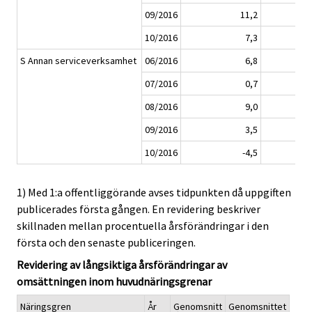
09/2016
11,2
10/2016
7,3
S Annan serviceverksamhet
06/2016
6,8
07/2016
0,7
08/2016
9,0
09/2016
3,5
10/2016
-4,5
1) Med 1:a offentliggörande avses tidpunkten då uppgiften
publicerades första gången. En revidering beskriver
skillnaden mellan procentuella årsförändringar i den
första och den senaste publiceringen.
Revidering av långsiktiga årsförändringar av
omsättningen inom huvudnäringsgrenar
Näringsgren
År
Genomsnitt
Genomsnittet