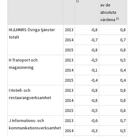
1)
av de
absoluta
2)
värdena
HIJLMNRS Övriga tjänster
2013
-0,8
0,8
totalt
2014
-0,7
0,7
2015
-0,8
0,8
H Transport och
2013
-0,5
0,5
magasinering
2014
-0,1
0,4
2015
-0,4
0,4
I Hotell- och
2013
-0,8
0,8
restaurangverksamhet
2014
-0,8
0,8
2015
-0,5
0,8
J Informations- och
2013
-0,6
0,7
kommunikationsverksamhet
2014
-0,3
0,5