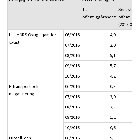
1:a
Senaste
offentliggörandet
offentliggö
(2017-02-13
HIJLMNRS Övriga tjänster
06/2016
4,0
totalt
07/2016
2,0
08/2016
5,1
09/2016
5,7
10/2016
4,2
H Transport och
06/2016
-0,8
magasinering
07/2016
-3,9
08/2016
2,3
09/2016
1,2
10/2016
-0,6
I Hotell- och
06/2016
5,5