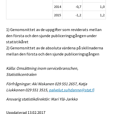
2014
-0,7
1,0
2015
-1,2
1,2
1) Genomsnittet av de uppgifter som reviderats mellan
den första och den sjunde publiceringsgången under
statistikåret
2) Genomsnittet av de absoluta värdena på skillnaderna
mellan den första och den sjunde publiceringsgången
Källa: Omsättning inom servicebranschen,
Statistikcentralen
Förfrågningar: Aki Niskanen 029 551 2657, Katja
Liukkonen 029 551 3515,
palvelut.suhdanne@stat.fi
Ansvarig statistikdirektör: Mari Ylä-Jarkko
Uppdaterad 13.02.2017