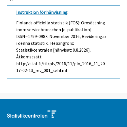
Instruktion för hänvisning
:
Finlands officiella statistik (FOS): Omsättning
inom servicebranschen [e-publikation].
ISSN=1799-098X.
November
2016, Revideringar
i denna statistik . Helsingfors:
Statistikcentralen [hänvisat: 9.8.2026].
Åtkomstsätt:
http://stat.fi/til/plv/2016/11/plv_2016_11_20
17-02-13_rev_001_sv.html