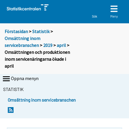
Meny
Sök
Förstasidan
>
Statistik
>
Omsättning inom
servicebranschen
>
2019
>
april
>
Omsättningen och produktionen
inom servicenäringarna ökade i
april
Öppna menyn
STATISTIK
Omsättning inom servicebranschen
Y
Y
o
o
u
u
a
a