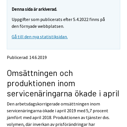
r
r
e
e
Denna sida är arkiverad.
m
m
Uppgifter som publicerats efter 5.4.2022 finns på
o
o
v
v
den förnyade webbplatsen.
i
i
Gå till den nya statistiksidan.
n
n
g
g
t
t
o
o
Publicerad: 14.6.2019
a
a
n
n
Omsättningen och
o
o
t
t
produktionen inom
h
h
e
e
servicenäringarna ökade i april
r
r
s
s
Den arbetsdagskorrigerade omsättningen inom
e
e
servicenäringarna ökade i april 2019 med 5,7 procent
r
r
v
v
jämfört med april 2018. Produktionen av tjänster dvs.
i
i
volymen, där inverkan av prisförändringar har