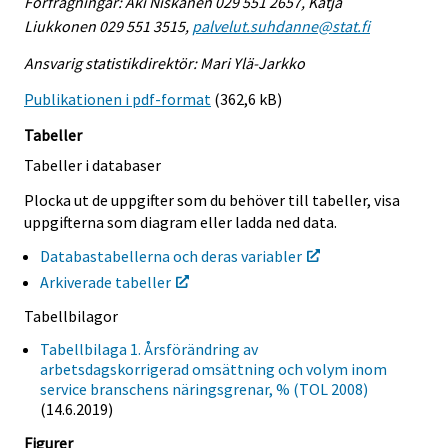
Förfrågningar: Aki Niskanen 029 551 2657, Katja
Liukkonen 029 551 3515,
palvelut.suhdanne@stat.fi
Ansvarig statistikdirektör: Mari Ylä-Jarkko
Publikationen i pdf-format
(362,6 kB)
Tabeller
Tabeller i databaser
Plocka ut de uppgifter som du behöver till tabeller, visa
uppgifterna som diagram eller ladda ned data.
Databastabellerna och deras variabler
Arkiverade tabeller
Tabellbilagor
Tabellbilaga 1. Årsförändring av
arbetsdagskorrigerad omsättning och volym inom
service branschens näringsgrenar, % (TOL 2008)
(14.6.2019)
Figurer