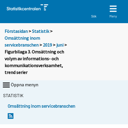
Meny
Sök
Förstasidan
>
Statistik
>
Omsättning inom
servicebranschen
>
2019
>
juni
>
Figurbilaga 3. Omsättning och
volym av informations- och
kommunikationsverksamhet,
trend serier
Öppna menyn
STATISTIK
Omsättning inom servicebranschen