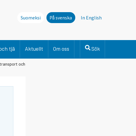
Suomeksi
På svenska
In English
och tjä
Aktuellt
Om oss
Sök
 transport och