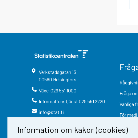
Fråg
Verkstadsgatan
13
00580
Helsingfors
Rådgivni
Växel
029 551 1000
Fråga om
Informationstjänst
029 551 2220
Vanliga f
info@stat.fi
För medi
Information om kakor (cookies)