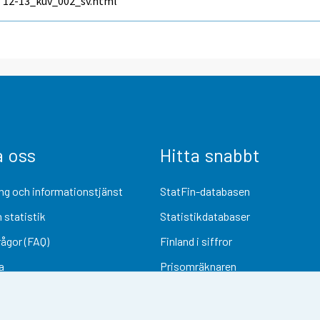
12-13_kuv_002_sv.html
a oss
Hitta snabbt
ng och informationstjänst
StatFin-databasen
 statistik
Statistikdatabaser
rågor (FAQ)
Finland i siffror
a
Prisomräknaren
Kommande publiceringar
Undersökningsmaterial