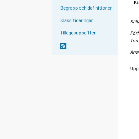
Begrepp och definitioner
Klassificeringar
Käll
Tilläggsuppgifter
Förf
Tony
Ansv
Upp