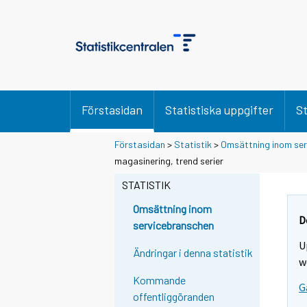
Förstasidan
Statistiska uppgifter
St
Förstasidan
>
Statistik
>
Omsättning inom se
magasinering, trend serier
STATISTIK
Omsättning inom
D
servicebranschen
U
Ändringar i denna statistik
w
Kommande
G
offentliggöranden