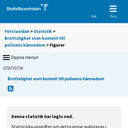
Meny
Sök
Förstasidan
>
Statistik
>
Brottslighet som kommit till
polisens kännedom
> Figurer
Öppna menyn
STATISTIK
Brottslighet som kommit till polisens kännedom
Denna statistik har lagts ned.
Statistiska uppgifter om detta ämne publiceras i