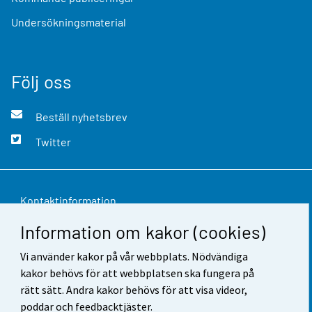
Undersökningsmaterial
Följ oss
Beställ nyhetsbrev
Twitter
Kontaktinformation
Information om kakor (cookies)
Respons
Vi använder kakor på vår webbplats. Nödvändiga
Användarvillkor
kakor behövs för att webbplatsen ska fungera på
Dataskydd
rätt sätt. Andra kakor behövs för att visa videor,
poddar och feedbacktjäster.
Tillgänglighet