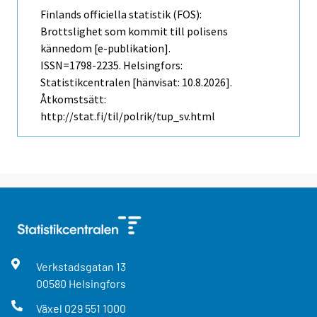
Finlands officiella statistik (FOS):
Brottslighet som kommit till polisens
kännedom [e-publikation].
ISSN=1798-2235. Helsingfors:
Statistikcentralen [hänvisat: 10.8.2026].
Åtkomstsätt:
http://stat.fi/til/polrik/tup_sv.html
Verkstadsgatan
13
00580
Helsingfors
Växel
029 551 1000