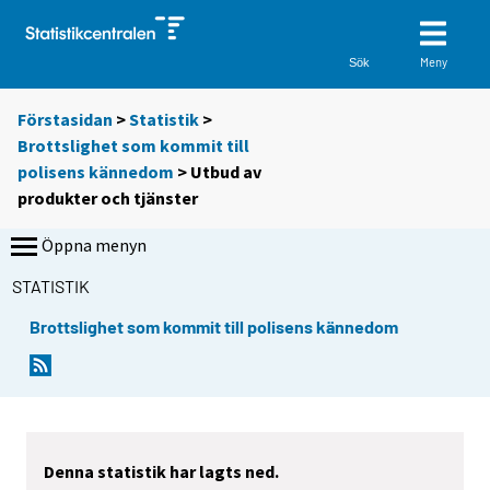
Meny
Sök
Förstasidan
>
Statistik
>
Brottslighet som kommit till
polisens kännedom
> Utbud av
produkter och tjänster
Öppna menyn
STATISTIK
Brottslighet som kommit till polisens kännedom
Denna statistik har lagts ned.