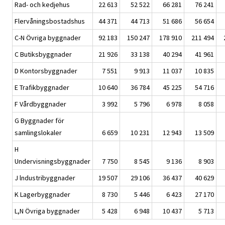
Rad- och kedjehus
22 613
52 522
66 281
76 241
Flervåningsbostadshus
44 371
44 713
51 686
56 654
C-N Övriga byggnader
92 183
150 247
178 910
211 494
C Butiksbyggnader
21 926
33 138
40 294
41 961
D Kontorsbyggnader
7 551
9 913
11 037
10 835
E Trafikbyggnader
10 640
36 784
45 225
54 716
F Vårdbyggnader
3 992
5 796
6 978
8 058
G Byggnader för
samlingslokaler
6 659
10 231
12 943
13 509
H
Undervisningsbyggnader
7 750
8 545
9 136
8 903
J lndustribyggnader
19 507
29 106
36 437
40 629
K Lagerbyggnader
8 730
5 446
6 423
27 170
L,N Övriga byggnader
5 428
6 948
10 437
5 713