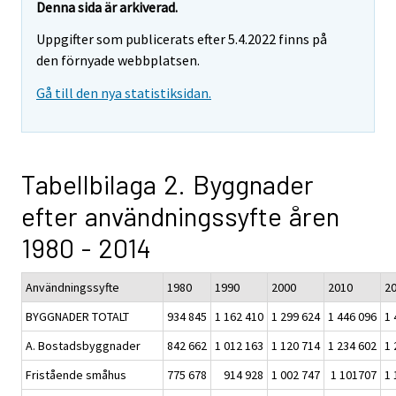
Denna sida är arkiverad.
Uppgifter som publicerats efter 5.4.2022 finns på
den förnyade webbplatsen.
Gå till den nya statistiksidan.
Tabellbilaga 2. Byggnader
efter användningssyfte åren
1980 - 2014
Användningssyfte
1980
1990
2000
2010
2
BYGGNADER TOTALT
934 845
1 162 410
1 299 624
1 446 096
1 
A. Bostadsbyggnader
842 662
1 012 163
1 120 714
1 234 602
1 
Fristående småhus
775 678
914 928
1 002 747
1 101707
1 