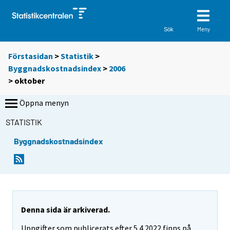
Meny
Sök
Förstasidan
>
Statistik
>
Byggnadskostnadsindex
>
2006
>
oktober
Öppna menyn
STATISTIK
Byggnadskostnadsindex
Denna sida är arkiverad.
Uppgifter som publicerats efter 5.4.2022 finns på