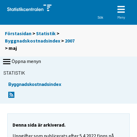
Meny
Sök
Förstasidan
>
Statistik
>
Byggnadskostnadsindex
>
2007
>
maj
Öppna menyn
STATISTIK
Byggnadskostnadsindex
Denna sida är arkiverad.
Uppgifter som publicerats efter 5.4.2022 finns på