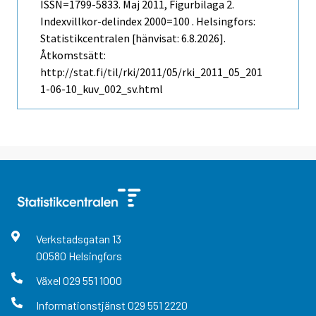
ISSN=1799-5833.
Maj
2011, Figurbilaga 2.
Indexvillkor-delindex 2000=100 . Helsingfors:
Statistikcentralen [hänvisat: 6.8.2026].
Åtkomstsätt:
http://stat.fi/til/rki/2011/05/rki_2011_05_201
1-06-10_kuv_002_sv.html
Verkstadsgatan
13
00580
Helsingfors
Växel
029 551 1000
Informationstjänst
029 551 2220