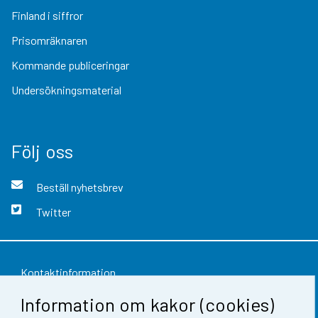
Finland i siffror
Prisomräknaren
Kommande publiceringar
Undersökningsmaterial
Följ oss
Beställ nyhetsbrev
Twitter
Kontaktinformation
Information om kakor (cookies)
Respons