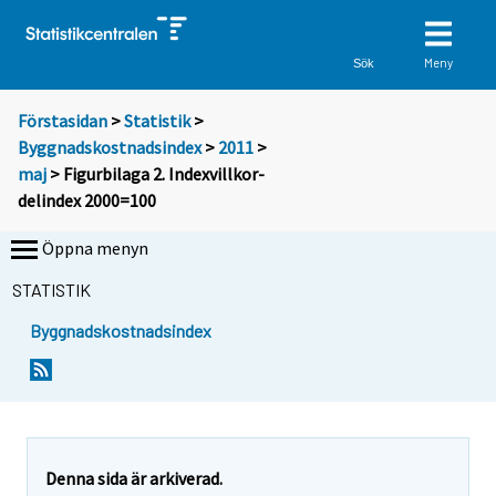
Meny
Sök
Förstasidan
>
Statistik
>
Byggnadskostnadsindex
>
2011
>
maj
> Figurbilaga 2. Indexvillkor-
delindex 2000=100
Öppna menyn
STATISTIK
Byggnadskostnadsindex
Denna sida är arkiverad.