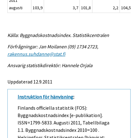
2011
augusti
103,9
3,7
101,8
2,2
104,5
Källa: Byggnadskostnadsindex. Statistikcentralen
Förfrågningar: Jan Moilanen (09) 1734 2723,
rakennus.suhdanne@stat.fi
Ansvarig statistikdirektör: Hannele Orjala
Uppdaterad 12.9.2011
Instruktion för hänvisning
:
Finlands officiella statistik (FOS):
Byggnadskostnadsindex [e-publikation].
ISSN=1799-5833.
Augusti
2011, Tabellbilaga
1.1. Byggnadskostnadsindex 2010=100 .
Helsingfors: Statistikcentralen [hänvisat: