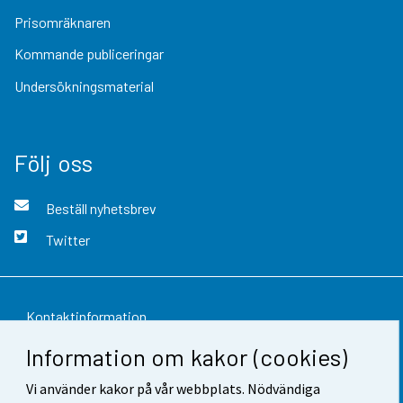
Prisomräknaren
Kommande publiceringar
Undersökningsmaterial
Följ oss
Beställ nyhetsbrev
Twitter
Kontaktinformation
Information om kakor (cookies)
Respons
Vi använder kakor på vår webbplats. Nödvändiga
Användarvillkor