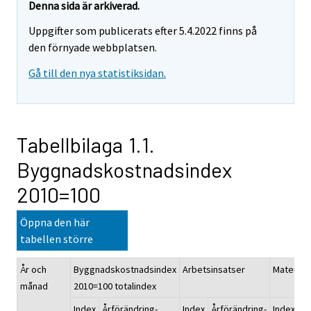
Denna sida är arkiverad.
Uppgifter som publicerats efter 5.4.2022 finns på
den förnyade webbplatsen.
Gå till den nya statistiksidan.
Tabellbilaga 1.1.
Byggnadskostnadsindex
2010=100
Öppna den här
tabellen större
År och
Byggnadskostnadsindex
Arbetsinsatser
Materiali
månad
2010=100 totalindex
Index
Årförändring-
Index
Årförändring-
Index
År