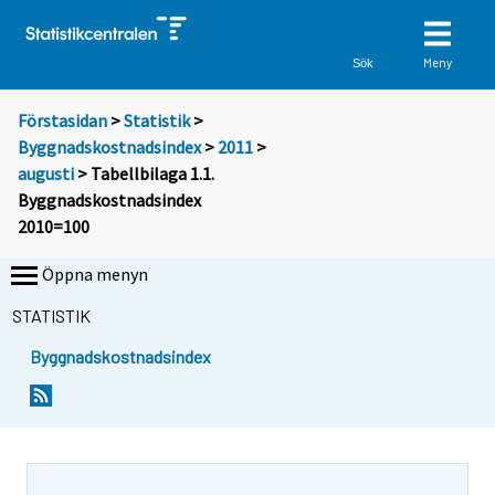
Meny
Sök
Förstasidan
>
Statistik
>
Byggnadskostnadsindex
>
2011
>
augusti
> Tabellbilaga 1.1.
Byggnadskostnadsindex
2010=100
Öppna menyn
STATISTIK
Byggnadskostnadsindex