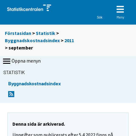
Meny
Sök
Förstasidan
>
Statistik
>
Byggnadskostnadsindex
>
2011
>
september
Öppna menyn
STATISTIK
Byggnadskostnadsindex
Denna sida är arkiverad.
Uppgifter som publicerats efter 5.4.2022 finns på