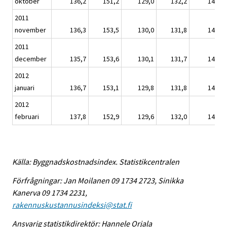
oktober
136,2
151,2
129,0
132,2
146,6
2011
november
136,3
153,5
130,0
131,8
146,7
2011
december
135,7
153,6
130,1
131,7
146,0
2012
januari
136,7
153,1
129,8
131,8
147,1
2012
februari
137,8
152,9
129,6
132,0
148,3
Källa: Byggnadskostnadsindex. Statistikcentralen
Förfrågningar: Jan Moilanen 09 1734 2723, Sinikka
Kanerva 09 1734 2231,
rakennuskustannusindeksi@stat.fi
Ansvarig statistikdirektör: Hannele Orjala