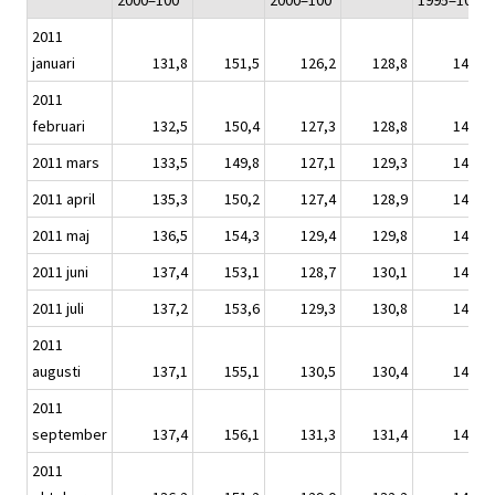
2000=100
2000=100
1995=100
2011
januari
131,8
151,5
126,2
128,8
141,9
2011
februari
132,5
150,4
127,3
128,8
142,6
2011 mars
133,5
149,8
127,1
129,3
143,7
2011 april
135,3
150,2
127,4
128,9
145,6
2011 maj
136,5
154,3
129,4
129,8
146,9
2011 juni
137,4
153,1
128,7
130,1
147,9
2011 juli
137,2
153,6
129,3
130,8
147,7
2011
augusti
137,1
155,1
130,5
130,4
147,5
2011
september
137,4
156,1
131,3
131,4
147,9
2011