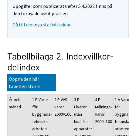
Uppgifter som publicerats efter 5.4.2022 finns på
den förnyade webbplatsen.
Gå till den nya statistiksidan.
Tabellbilaga 2. Indexvillkor-
delindex
Öppna den här
tabellen större
År och
1 P Varor
2 P VVS
3 P
4 P
1 A Varor
månad
för
varor
Elvaror
Målnings-
för
byggnads-
2000=100
utan
varor
byggnads-
tekniska
hushålls-
2000=100
tekniska
arbeten
apparater
arbeten