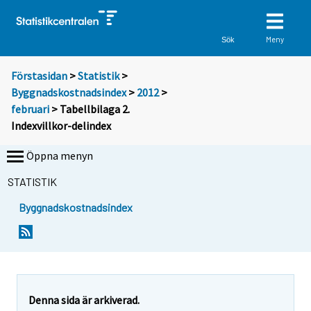
Meny
Sök
Förstasidan
>
Statistik
>
Byggnadskostnadsindex
>
2012
>
februari
> Tabellbilaga 2.
Indexvillkor-delindex
Öppna menyn
STATISTIK
Byggnadskostnadsindex
Denna sida är arkiverad.