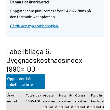
Denna sida är arkiverad.
Uppgifter som publicerats efter 5.4.2022 finns på
den förnyade webbplatsen.
Gå till den nya statistiksidan.
Tabellbilaga 6.
Byggnadskostnadsindex
1990=100
Öppna den här
tabellen större
År och
Totalindex
Arbets-
Material-
Övriga
Flervånings-
månad
1990=100
insatser
insatser
insatser
bostadshus
1990=100
1990=100
1990=100
1990=100