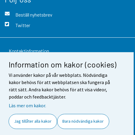
Beställ nyhetsbrev
Twitter
Kontaktinformation
Information om kakor (cookies)
Respons
Vi använder kakor på vår webbplats. Nödvändiga
Användarvillkor
kakor behövs för att webbplatsen ska fungera på
Dataskydd
rätt sätt. Andra kakor behövs för att visa videor,
poddar och feedbacktjäster.
Tillgänglighet
Läs mer om kakor.
Information om webbplatsen
Jag tillåter alla kakor
Bara nödvändiga kakor
Cookie-inställningar