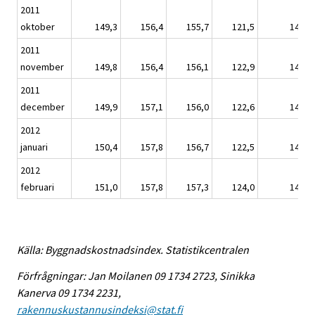
2011
oktober
149,3
156,4
155,7
121,5
147,4
2011
november
149,8
156,4
156,1
122,9
147,9
2011
december
149,9
157,1
156,0
122,6
148,0
2012
januari
150,4
157,8
156,7
122,5
148,4
2012
februari
151,0
157,8
157,3
124,0
148,8
Källa: Byggnadskostnadsindex. Statistikcentralen
Förfrågningar: Jan Moilanen 09 1734 2723, Sinikka
Kanerva 09 1734 2231,
rakennuskustannusindeksi@stat.fi