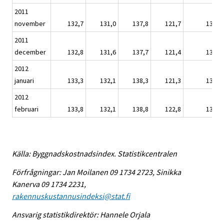
2011
november
132,7
131,0
137,8
121,7
132,3
2011
december
132,8
131,6
137,7
121,4
132,4
2012
januari
133,3
132,1
138,3
121,3
132,7
2012
februari
133,8
132,1
138,8
122,8
133,2
Källa: Byggnadskostnadsindex. Statistikcentralen
Förfrågningar: Jan Moilanen 09 1734 2723, Sinikka
Kanerva 09 1734 2231,
rakennuskustannusindeksi@stat.fi
Ansvarig statistikdirektör: Hannele Orjala