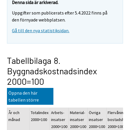
Denna sida är arkiverad.
Uppgifter som publicerats efter 5.4.2022 finns på
den förnyade webbplatsen.
Gå till den nya statistiksidan.
Tabellbilaga 8.
Byggnadskostnadsindex
2000=100
Öppna den här
tabellen större
År och
Totalindex
Arbets-
Material-
Övriga
Flervånings-
månad
2000=100
insatser
insatser
insatser
bostadshus
2000=100
2000=100
2000=100
2000=100