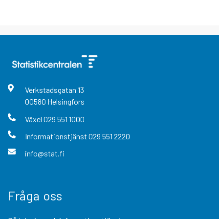
Verkstadsgatan
13
00580
Helsingfors
Växel
029 551 1000
Informationstjänst
029 551 2220
info@stat.fi
Fråga oss