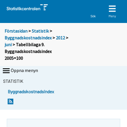
Meny
Sök
Förstasidan
>
Statistik
>
Byggnadskostnadsindex
>
2012
>
juni
> Tabellbilaga 9.
Byggnadskostnadsindex
2005=100
Öppna menyn
STATISTIK
Byggnadskostnadsindex