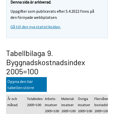
Denna sida är arkiverad.
Uppgifter som publicerats efter 5.4.2022 finns på
den förnyade webbplatsen.
Gå till den nya statistiksidan.
Tabellbilaga 9.
Byggnadskostnadsindex
2005=100
Öppna den här
tabellen större
År och
Totalindex
Arbets-
Material-
Övriga
Flervånings-
månad
2005=100
insatser
insatser
insatser
bostadshus
2005=100
2005=100
2005=100
2005=100