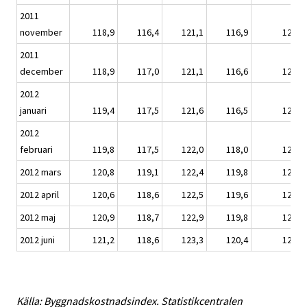
2011
november
118,9
116,4
121,1
116,9
120,1
2011
december
118,9
117,0
121,1
116,6
120,2
2012
januari
119,4
117,5
121,6
116,5
120,5
2012
februari
119,8
117,5
122,0
118,0
120,9
2012 mars
120,8
119,1
122,4
119,8
121,9
2012 april
120,6
118,6
122,5
119,6
121,8
2012 maj
120,9
118,7
122,9
119,8
122,0
2012 juni
121,2
118,6
123,3
120,4
122,2
Källa: Byggnadskostnadsindex. Statistikcentralen