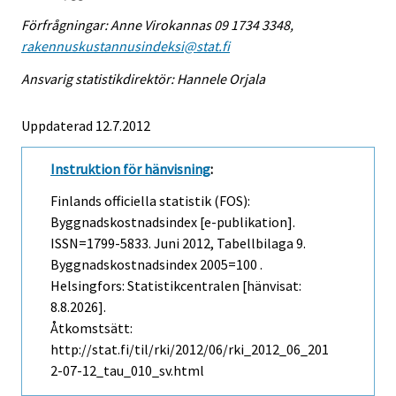
Förfrågningar: Anne Virokannas 09 1734 3348,
rakennuskustannusindeksi@stat.fi
Ansvarig statistikdirektör: Hannele Orjala
Uppdaterad 12.7.2012
Instruktion för hänvisning
:
Finlands officiella statistik (FOS):
Byggnadskostnadsindex [e-publikation].
ISSN=1799-5833.
Juni
2012, Tabellbilaga 9.
Byggnadskostnadsindex 2005=100 .
Helsingfors: Statistikcentralen [hänvisat:
8.8.2026].
Åtkomstsätt:
http://stat.fi/til/rki/2012/06/rki_2012_06_201
2-07-12_tau_010_sv.html