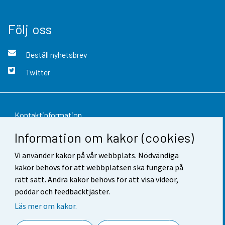
Följ oss
Beställ nyhetsbrev
Twitter
Kontaktinformation
Information om kakor (cookies)
Respons
Vi använder kakor på vår webbplats. Nödvändiga
Användarvillkor
kakor behövs för att webbplatsen ska fungera på
Dataskydd
rätt sätt. Andra kakor behövs för att visa videor,
poddar och feedbacktjäster.
Tillgänglighet
Läs mer om kakor.
Information om webbplatsen