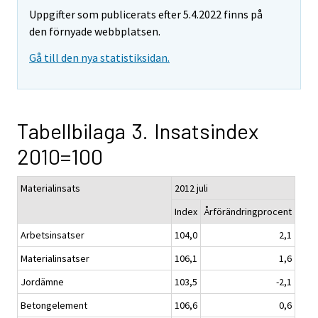
Uppgifter som publicerats efter 5.4.2022 finns på
den förnyade webbplatsen.
Gå till den nya statistiksidan.
Tabellbilaga 3. Insatsindex
2010=100
Materialinsats
2012 juli
Index
Årförändringprocent
Arbetsinsatser
104,0
2,1
Materialinsatser
106,1
1,6
Jordämne
103,5
-2,1
Betongelement
106,6
0,6