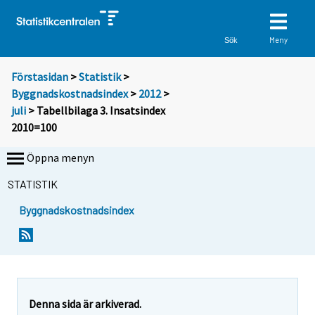
Meny
Sök
Förstasidan
>
Statistik
>
Byggnadskostnadsindex
>
2012
>
juli
> Tabellbilaga 3. Insatsindex
2010=100
Öppna menyn
STATISTIK
Byggnadskostnadsindex
Denna sida är arkiverad.