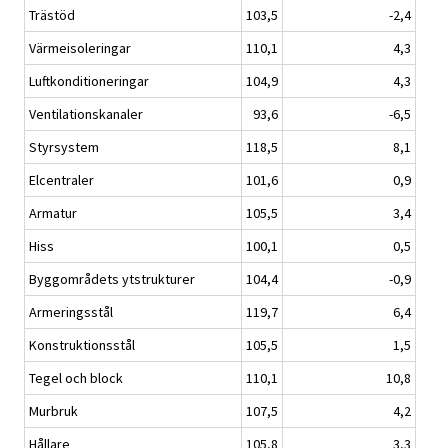
Trästöd
103,5
-2,4
Värmeisoleringar
110,1
4,3
Luftkonditioneringar
104,9
4,3
Ventilationskanaler
93,6
-6,5
Styrsystem
118,5
8,1
Elcentraler
101,6
0,9
Armatur
105,5
3,4
Hiss
100,1
0,5
Byggområdets ytstrukturer
104,4
-0,9
Armeringsstål
119,7
6,4
Konstruktionsstål
105,5
1,5
Tegel och block
110,1
10,8
Murbruk
107,5
4,2
Hållare
105,8
3,3