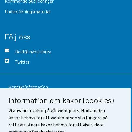
Kommande publiceringar
Undersökningsmaterial
Följ oss
Beställ nyhetsbrev
Twitter
Kontaktinformation
Information om kakor (cookies)
Respons
Vi använder kakor på vår webbplats. Nödvändiga
Användarvillkor
kakor behövs för att webbplatsen ska fungera på
Dataskydd
rätt sätt. Andra kakor behövs för att visa videor,
poddar och feedbacktjäster.