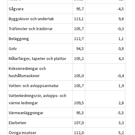
Sågvara
95,7
-4,5
Byggskivor och undertak
113,1
9,8
Träfönster och trädörrar
105,7
-0,3
Beläggning
112,7
1,1
Golv
94,5
0,8
Målarfärger, tapeter och plattor
105,2
4,3
Köksinredningar och
hushållsmaskiner
105,0
-0,4
Vatten- och avloppsarmatur
105,7
1,9
Vattenledningsrör, avlopps- och
värme ledningar
109,5
2,8
Värmeanläggningar
95,5
-5,5
Elarbeten
107,0
3,3
Övriga insatser
112,0
5,2