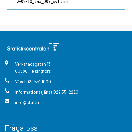
2-08-10_tau_009_sv.html
Verkstadsgatan
13
00580
Helsingfors
Växel
029 551 1000
Informationstjänst
029 551 2220
info@stat.fi
Fråga oss