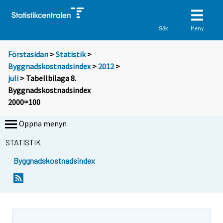
Meny
Sök
Förstasidan
>
Statistik
>
Byggnadskostnadsindex
>
2012
>
juli
> Tabellbilaga 8.
Byggnadskostnadsindex
2000=100
Öppna menyn
STATISTIK
Byggnadskostnadsindex