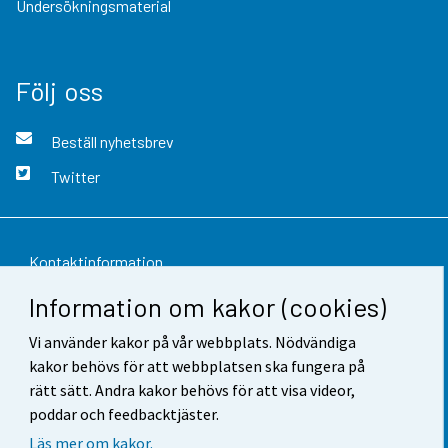
Undersökningsmaterial
Följ oss
Beställ nyhetsbrev
Twitter
Kontaktinformation
Information om kakor (cookies)
Respons
Vi använder kakor på vår webbplats. Nödvändiga
Användarvillkor
kakor behövs för att webbplatsen ska fungera på
Dataskydd
rätt sätt. Andra kakor behövs för att visa videor,
poddar och feedbacktjäster.
Tillgänglighet
Läs mer om kakor.