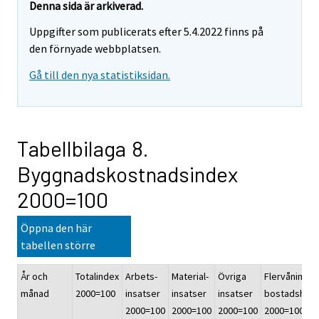
Denna sida är arkiverad.
Uppgifter som publicerats efter 5.4.2022 finns på
den förnyade webbplatsen.
Gå till den nya statistiksidan.
Tabellbilaga 8.
Byggnadskostnadsindex
2000=100
Öppna den här
tabellen större
År och
Totalindex
Arbets-
Material-
Övriga
Flervånings-
månad
2000=100
insatser
insatser
insatser
bostadshus
2000=100
2000=100
2000=100
2000=100