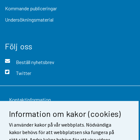
Kommande publiceringar
Undersökningsmaterial
Följ oss
Beställ nyhetsbrev
Twitter
Kontaktinformation
Information om kakor (cookies)
Respons
Vi använder kakor på vår webbplats. Nödvändiga
Användarvillkor
kakor behövs för att webbplatsen ska fungera på
Dataskydd
rätt sätt. Andra kakor behövs för att visa videor,