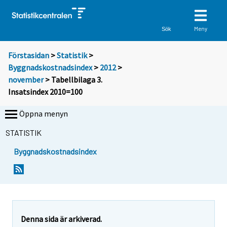
Meny
Sök
Förstasidan
>
Statistik
>
Byggnadskostnadsindex
>
2012
>
november
> Tabellbilaga 3.
Insatsindex 2010=100
Öppna menyn
STATISTIK
Byggnadskostnadsindex
Denna sida är arkiverad.