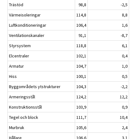
Trästöd
98,8
-2,5
Värmeisoleringar
114,8
8,8
Luftkonditioneringar
106,4
1,6
Ventilationskanaler
91,1
-8,7
Styrsystem
118,8
6,1
Elcentraler
102,1
0,4
Armatur
104,7
1,0
Hiss
100,1
0,5
Byggområdets ytstrukturer
104,3
-2,2
Armeringsstål
124,2
12,2
Konstruktionsstål
103,9
0,9
Tegel och block
111,7
10,4
Murbruk
105,6
2,4
Hållare
106,6
3,1