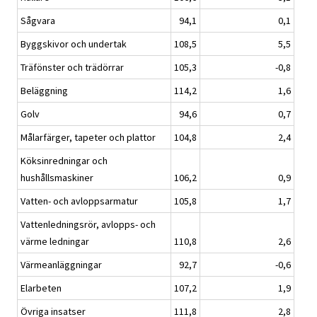
Sågvara
94,1
0,1
Byggskivor och undertak
108,5
5,5
Träfönster och trädörrar
105,3
-0,8
Beläggning
114,2
1,6
Golv
94,6
0,7
Målarfärger, tapeter och plattor
104,8
2,4
Köksinredningar och
hushållsmaskiner
106,2
0,9
Vatten- och avloppsarmatur
105,8
1,7
Vattenledningsrör, avlopps- och
värme ledningar
110,8
2,6
Värmeanläggningar
92,7
-0,6
Elarbeten
107,2
1,9
Övriga insatser
111,8
2,8