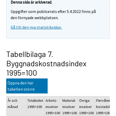
Denna sida är arkiverad.
Uppgifter som publicerats efter 5.4.2022 finns på
den förnyade webbplatsen.
Gå till den nya statistiksidan.
Tabellbilaga 7.
Byggnadskostnadsindex
1995=100
Öppna den här
tabellen större
År och
Totalindex
Arbets-
Material-
Övriga
Flervånings-
månad
1995=100
insatser
insatser
insatser
bostadshus
1995=100
1995=100
1995=100
1995=100