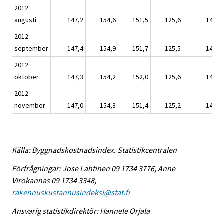
2012
augusti
147,2
154,6
151,5
125,6
145,9
2012
september
147,4
154,9
151,7
125,5
146,1
2012
oktober
147,3
154,2
152,0
125,6
145,9
2012
november
147,0
154,3
151,4
125,2
145,7
Källa: Byggnadskostnadsindex. Statistikcentralen
Förfrågningar: Jose Lahtinen 09 1734 3776, Anne
Virokannas 09 1734 3348,
rakennuskustannusindeksi@stat.fi
Ansvarig statistikdirektör: Hannele Orjala