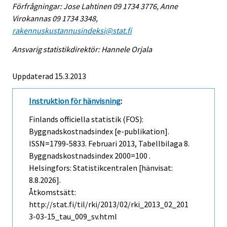
Förfrågningar: Jose Lahtinen 09 1734 3776, Anne
Virokannas 09 1734 3348,
rakennuskustannusindeksi@stat.fi
Ansvarig statistikdirektör: Hannele Orjala
Uppdaterad 15.3.2013
Instruktion för hänvisning
:
Finlands officiella statistik (FOS):
Byggnadskostnadsindex [e-publikation].
ISSN=1799-5833.
Februari
2013, Tabellbilaga 8.
Byggnadskostnadsindex 2000=100 .
Helsingfors: Statistikcentralen [hänvisat:
8.8.2026].
Åtkomstsätt:
http://stat.fi/til/rki/2013/02/rki_2013_02_201
3-03-15_tau_009_sv.html