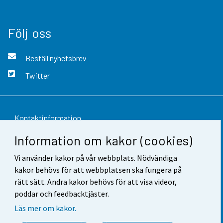
Följ oss
Beställ nyhetsbrev
Twitter
Kontaktinformation
Information om kakor (cookies)
Respons
Vi använder kakor på vår webbplats. Nödvändiga
Användarvillkor
kakor behövs för att webbplatsen ska fungera på
Dataskydd
rätt sätt. Andra kakor behövs för att visa videor,
poddar och feedbacktjäster.
Tillgänglighet
Läs mer om kakor.
Information om webbplatsen