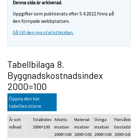
Denna sida är arkiverad.
Uppgifter som publicerats efter 5.4.2022 finns på
den förnyade webbplatsen.
Gå till den nya statistiksidan.
Tabellbilaga 8.
Byggnadskostnadsindex
2000=100
Öppna den här
tabellen större
År och
Totalindex
Arbets-
Material-
Övriga
Flervånings-
månad
2000=100
insatser
insatser
insatser
bostadshus
2000=100
2000=100
2000=100
2000=100