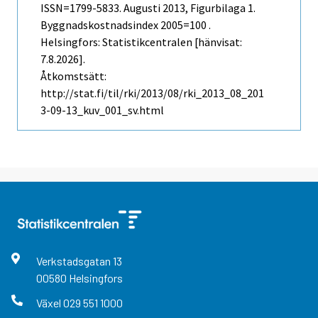
ISSN=1799-5833.
Augusti
2013, Figurbilaga 1.
Byggnadskostnadsindex 2005=100 .
Helsingfors: Statistikcentralen [hänvisat:
7.8.2026].
Åtkomstsätt:
http://stat.fi/til/rki/2013/08/rki_2013_08_201
3-09-13_kuv_001_sv.html
Verkstadsgatan
13
00580
Helsingfors
Växel
029 551 1000