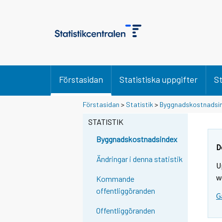
Förstasidan
Statistiska uppgifter
St
Förstasidan
>
Statistik
>
Byggnadskostnadsi
STATISTIK
Byggnadskostnadsindex
D
Ändringar i denna statistik
U
w
Kommande
offentliggöranden
G
Offentliggöranden