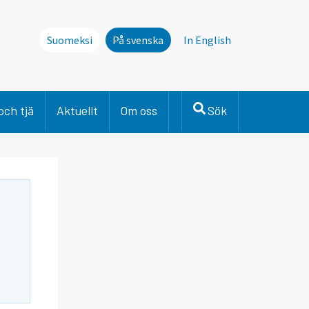
Suomeksi
På svenska
In English
och tjä
Aktuellt
Om oss
Sök