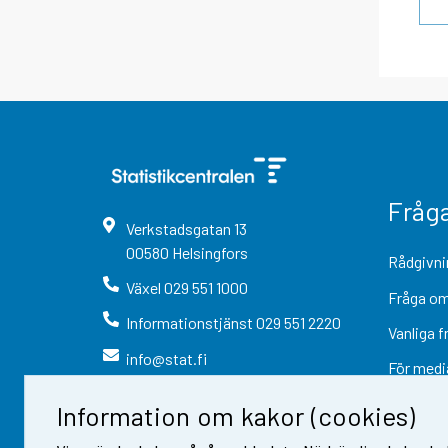
Fråg
Verkstadsgatan
13
00580
Helsingfors
Rådgivni
Växel
029 551 1000
Fråga om
Informationstjänst
029 551 2220
Vanliga f
info@stat.fi
För medi
Information om kakor (cookies)