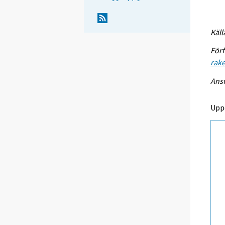
Käll
Förf
rake
Ansv
Upp