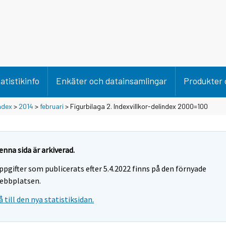
atistikinfo
Enkäter och datainsamlingar
Produkter 
ndex
>
2014
>
februari
> Figurbilaga 2. Indexvillkor-delindex 2000=100
enna sida är arkiverad.
ppgifter som publicerats efter 5.4.2022 finns på den förnyade
ebbplatsen.
å till den nya statistiksidan.