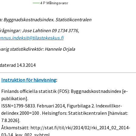
a: Byggnadskostnadsindex. Statistikcentralen
rågningar: Jose Lahtinen 09 1734 3776,
nnus.indeksit@tilastokeskus.fi
arig statistikdirektör: Hannele Orjala
daterad 14.3.2014
Instruktion för hänvisning
:
Finlands officiella statistik (FOS): Byggnadskostnadsindex [e-
publikation].
ISSN=1799-5833.
Februari
2014, Figurbilaga 2. Indexvillkor-
delindex 2000=100 . Helsingfors: Statistikcentralen [hänvisat:
7.8.2026].
Åtkomstsätt: http://stat.fi/til/rki/2014/02/rki_2014_02_2014-
03-14_kuv_002_sv.html