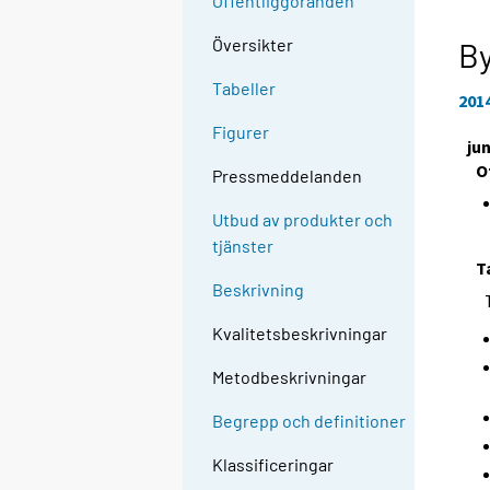
Offentliggöranden
Översikter
B
Tabeller
201
Figurer
jun
O
Pressmeddelanden
Utbud av produkter och
tjänster
T
Beskrivning
Kvalitetsbeskrivningar
Metodbeskrivningar
Begrepp och definitioner
Klassificeringar