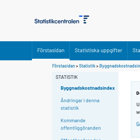
Förstasidan
Statistiska uppgifter
Sta
Förstasidan
>
Statistik
>
Byggnadskostnadsi
STATISTIK
Byggnadskostnadsindex
D
Ändringar i denna
U
statistik
w
Kommande
G
offentliggöranden