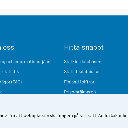
a oss
Hitta snabbt
ng och informationstjänst
StatFin-databasen
 statistik
Statistikdatabaser
frågor (FAQ)
Finland i siffror
ia
Prisomräknaren
Kommande publiceringar
Undersökningsmaterial
övs för att webbplatsen ska fungera på rätt sätt. Andra kakor behö