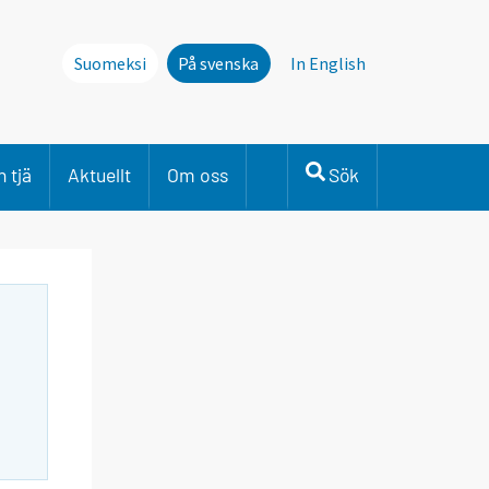
Suomeksi
På svenska
In English
 tjä
Aktuellt
Om oss
Sök