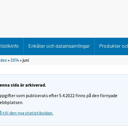
tistikinfo
Enkäter och datainsamlingar
Produkter och
ndex
>
2014
>
juni
enna sida är arkiverad.
ppgifter som publicerats efter 5.4.2022 finns på den förnyade
ebbplatsen.
å till den nya statistiksidan.