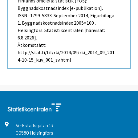
Finlands officiella statistik (FOS):
Byggnadskostnadsindex [e-publikation].
ISSN=1799-5833.
September
2014, Figurbilaga
1. Byggnadskostnadsindex 2005=100 .
Helsingfors: Statistikcentralen [hänvisat:
6.8.2026].
Åtkomstsätt:
http://stat.fi/til/rki/2014/09/rki_2014_09_201
4-10-15_kuv_001_sv.html
Verkstadsgatan
13
00580
Helsingfors